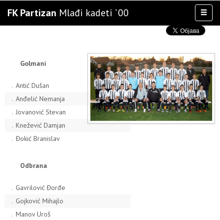
FK Partizan
Mlađi kadeti `00
Toggl
naviga
AKTIVNOSTI
TIM
TAKMIČENJA
Golmani
KLUB
.
Antić Dušan
OSTALE SELEKCIJE
.
Anđelić Nemanja
MULTIMEDIJA
.
Jovanović Stevan
.
Knežević Damjan
.
Đokić Branislav
Odbrana
.
Gavrilović Đorđe
.
Gojković Mihajlo
.
Manov Uroš