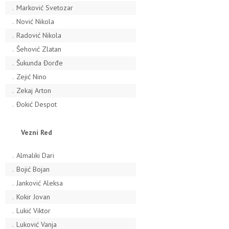
.
Marković Svetozar
.
Nović Nikola
.
Radović Nikola
.
Šehović Zlatan
.
Šukunda Đorđe
.
Zejić Nino
.
Zekaj Arton
.
Đokić Despot
Vezni Red
.
Almaliki Dari
.
Bojić Bojan
.
Janković Aleksa
.
Kokir Jovan
.
Lukić Viktor
.
Luković Vanja