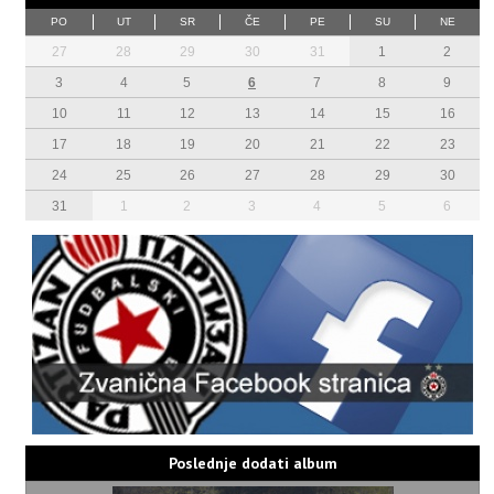
PO
UT
SR
ČE
PE
SU
NE
27
28
29
30
31
1
2
3
4
5
6
7
8
9
10
11
12
13
14
15
16
17
18
19
20
21
22
23
24
25
26
27
28
29
30
31
1
2
3
4
5
6
Poslednje dodati album