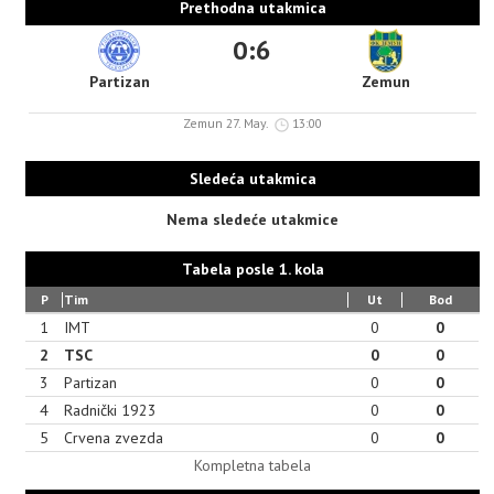
Prethodna utakmica
0:6
Partizan
Zemun
Zemun 27. May.
13:00
Sledeća utakmica
Nema sledeće utakmice
Tabela posle 1. kola
P
Tim
Ut
Bod
1
IMT
0
0
2
TSC
0
0
3
Partizan
0
0
4
Radnički 1923
0
0
5
Crvena zvezda
0
0
Kompletna tabela