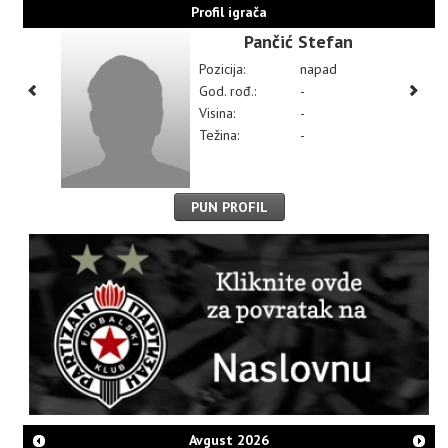
Profil igrača
Pančić Stefan
Pozicija:
napad
God. rođ.:
-
Visina:
-
Težina:
-
PUN PROFIL
Avgust
2026