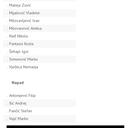
.
Mateja Zuvić
.
Mijailović Vladimir
.
Milosavljević Ivan
.
Milovanović Aleksa
.
Nađ Nikola
.
Pantazis Kosta
.
Šehapi Igor
.
Simunović Marko
.
Vještica Nemanja
Napad
.
Antonijević Filip
.
Ilić Andrej
.
Pančić Stefan
.
Vujić Marko