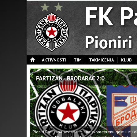
FK P
Pioniri
AKTIVNOSTI
TIM
TAKMIČENJA
KLUB
PARTIZAN - BRODARAC 2:0
Pioniri Partizana savladali su na svom terenu gostujuću 