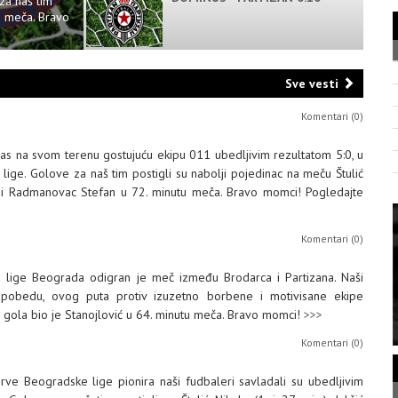
za naš tim
tu meča. Bravo
Sve vesti
Komentari (0)
anas na svom terenu gostujuću ekipu 011 ubedljivim rezultatom 5:0, u
lige. Golove za naš tim postigli su nabolji pojedinac na meču Štulić
tu i Radmanovac Stefan u 72. minutu meča. Bravo momci! Pogledajte
Komentari (0)
lige Beograda odigran je meč između Brodarca i Partizana. Naši
u pobedu, ovog puta protiv izuzetno borbene i motivisane ekipe
gola bio je Stanojlović u 64. minutu meča. Bravo momci!
>>>
Komentari (0)
ve Beogradske lige pionira naši fudbaleri savladali su ubedljivim