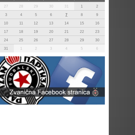
27
28
29
30
31
1
2
3
4
5
6
7
8
9
10
11
12
13
14
15
16
17
18
19
20
21
22
23
24
25
26
27
28
29
30
31
1
2
3
4
5
6