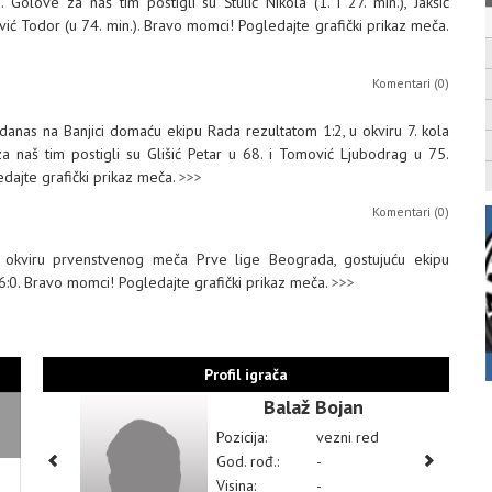
 Golove za naš tim postigli su Štulić Nikola (1. i 27. min.), Jakšić
ević Todor (u 74. min.). Bravo momci! Pogledajte grafički prikaz meča.
Komentari (0)
 danas na Banjici domaću ekipu Rada rezultatom 1:2, u okviru 7. kola
 naš tim postigli su Glišić Petar u 68. i Tomović Ljubodrag u 75.
dajte grafički prikaz meča.
>>>
Komentari (0)
 u okviru prvenstvenog meča Prve lige Beograda, gostujuću ekipu
:0. Bravo momci! Pogledajte grafički prikaz meča.
>>>
Profil igrača
Balaž Bojan
Pozicija:
vezni red
God. rođ.:
-
Visina:
-