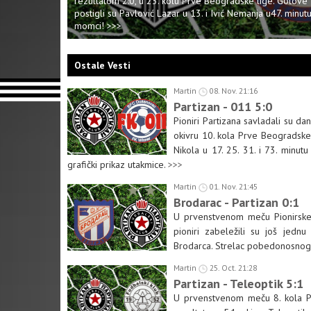
rezultatom 2:0, u 23. kolu Prve Beogradske lige. Golove 
postigli su Pavlović Lazar u 13. i Ivić Nemanja u47. minu
momci! >>>
Ostale Vesti
Martin
08. Nov. 21:16
Partizan - 011 5:0
Pioniri Partizana savladali su d
okivru 10. kola Prve Beogradske 
Nikola u 17. 25. 31. i 73. minu
grafički prikaz utakmice.
>>>
Martin
01. Nov. 21:45
Brodarac - Partizan 0:1
U prvenstvenom meču Pionirske 
pioniri zabeležili su još jedn
Brodarca. Strelac pobedonosnog 
Martin
25. Oct. 21:28
Partizan - Teleoptik 5:1
U prvenstvenom meču 8. kola Pr