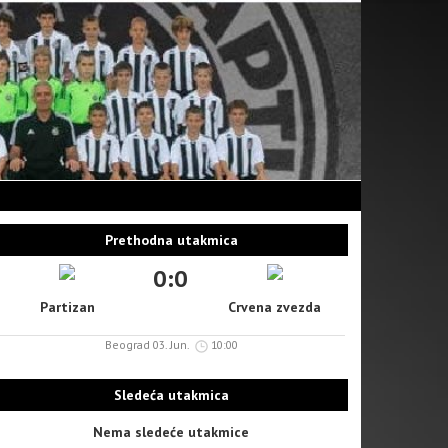
Prethodna utakmica
0:0
Partizan
Crvena zvezda
Beograd 03. Jun.
10:00
Sledeća utakmica
Nema sledeće utakmice