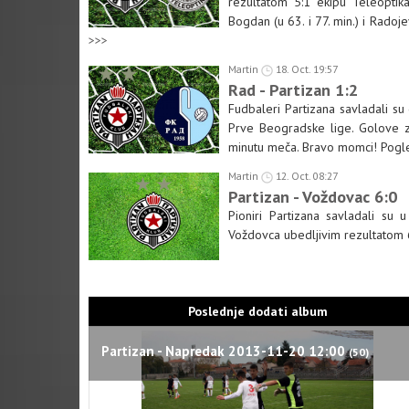
rezultatom 5:1 ekipu Teleoptika.
Bogdan (u 63. i 77. min.) i Radoj
>>>
Martin
18. Oct. 19:57
Rad - Partizan 1:2
Fudbaleri Partizana savladali su
Prve Beogradske lige. Golove za
minutu meča. Bravo momci! Pogle
Martin
12. Oct. 08:27
Partizan - Voždovac 6:0
Pioniri Partizana savladali su
Voždovca ubedljivim rezultatom 6
Poslednje dodati album
Partizan - Napredak 2013-11-20 12:00
(50)