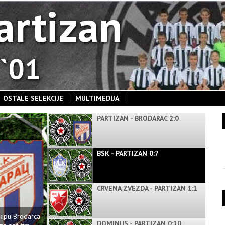
artizan
 `01
OSTALE SELEKCIJE
MULTIMEDIJA
PARTIZAN - BRODARAC 2:0
BSK - PARTIZAN 0:7
CRVENA ZVEZDA - PARTIZAN 1:1
ekipu Brodarca
DOMINUS - PARTIZAN 0:10