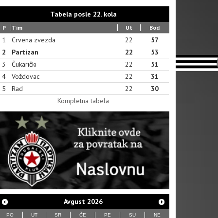
Tabela posle 22. kola
P
Tim
Ut
Bod
1
Crvena zvezda
22
57
2
Partizan
22
53
3
Čukarički
22
51
4
Voždovac
22
31
5
Rad
22
30
Kompletna tabela
Avgust
2026
PO
UT
SR
ČE
PE
SU
NE