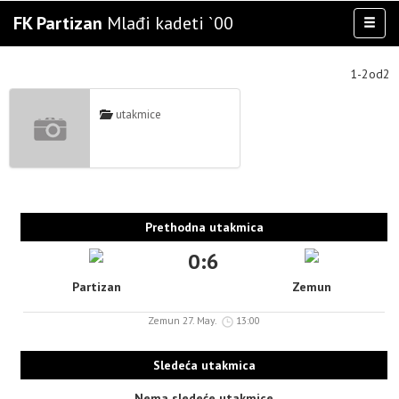
FK Partizan
Mlađi kadeti `00
Toggl
naviga
AKTIVNOSTI
1-2od2
TIM
TAKMIČENJA
utakmice
KLUB
OSTALE SELEKCIJE
MULTIMEDIJA
Prethodna utakmica
0:6
Partizan
Zemun
Zemun 27. May.
13:00
Sledeća utakmica
Nema sledeće utakmice