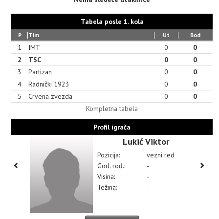
Tabela posle 1. kola
P
Tim
Ut
Bod
1
IMT
0
0
2
TSC
0
0
3
Partizan
0
0
4
Radnički 1923
0
0
5
Crvena zvezda
0
0
Kompletna tabela
Profil igrača
Lukić Viktor
Pozicija:
vezni red
God. rođ.:
-
Visina:
-
Težina:
-