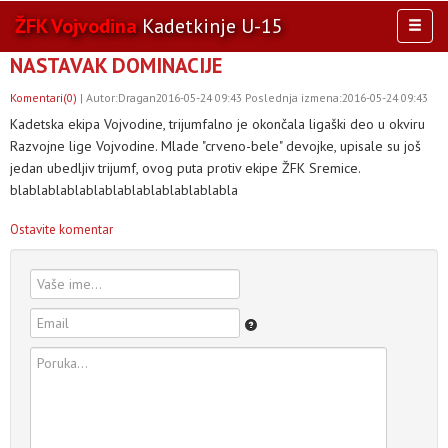
ŽFK Vojvodina
Kadetkinje U-15
Toggl
naviga
NASTAVAK DOMINACIJE
AKTIVNOSTI
TIM
Komentari(0)
| Autor:Dragan2016-05-24 09:43 Poslednja izmena:2016-05-24 09:43
Kadetska ekipa Vojvodine, trijumfalno je okončala ligaški deo u okviru
TAKMIČENJA
Razvojne lige Vojvodine. Mlade "crveno-bele" devojke, upisale su još
KLUB
jedan ubedljiv trijumf, ovog puta protiv ekipe ŽFK Sremice.
OSTALE SELEKCIJE
blablablablablablablablablablablabla
MULTIMEDIJA
Ostavite komentar
OSTALO