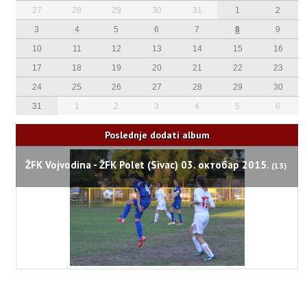
27
28
29
30
31
1
2
3
4
5
6
7
8
9
10
11
12
13
14
15
16
17
18
19
20
21
22
23
24
25
26
27
28
29
30
31
1
2
3
4
5
6
Poslednje dodati album
ŽFK Vojvodina - ŽFK Polet (Sivac) 03. октобар 2015.
(13)