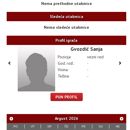
Nema prethodne utakmice
Sledeća utakmica
Nema sledeće utakmice
Profil igrača
Gvozdić Sanja
Pozicija:
vezni red
God. rođ.:
-
Visina:
-
Težina:
-
PUN PROFIL
Avgust
2026
PO
UT
SR
ČE
PE
SU
NE