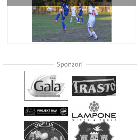
Sponzori