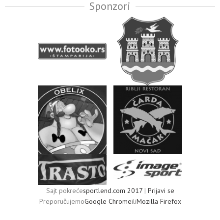
Sponzori
Sajt pokreće
sportlend.com 2017
|
Prijavi se
Preporučujemo
Google Chrome
ili
Mozilla Firefox