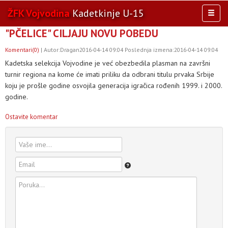
ŽFK Vojvodina
Kadetkinje U-15
Toggl
naviga
"PČELICE" CILJAJU NOVU POBEDU
AKTIVNOSTI
TIM
Komentari(0)
| Autor:Dragan2016-04-14 09:04 Poslednja izmena:2016-04-14 09:04
Kadetska selekcija Vojvodine je već obezbedila plasman na završni
TAKMIČENJA
turnir regiona na kome će imati priliku da odbrani titulu prvaka Srbije
KLUB
koju je prošle godine osvojila generacija igračica rođenih 1999. i 2000.
OSTALE SELEKCIJE
godine.
MULTIMEDIJA
Ostavite komentar
OSTALO