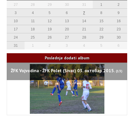
27
28
29
30
31
1
2
3
4
5
6
7
8
9
10
11
12
13
14
15
16
17
18
19
20
21
22
23
24
25
26
27
28
29
30
31
1
2
3
4
5
6
Poslednje dodati album
ŽFK Vojvodina - ŽFK Polet (Sivac) 03. октобар 2015.
(13)