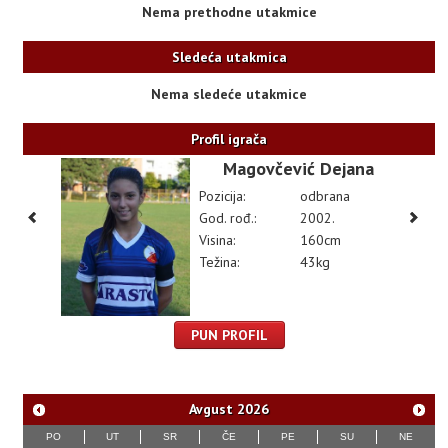
Nema prethodne utakmice
Sledeća utakmica
Nema sledeće utakmice
Profil igrača
Magovčević Dejana
Pozicija:
odbrana
God. rođ.:
2002.
Visina:
160cm
Težina:
43kg
PUN PROFIL
Avgust
2026
PO
UT
SR
ČE
PE
SU
NE