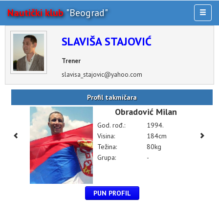
Nautički klub
"Beograd"
Toggl
naviga
AKTIVNOSTI
SLAVIŠA STAJOVIĆ
KLUB
Trener
MULTIMEDIJA
slavisa_stajovic@yahoo.com
OSTALO
Profil takmičara
Obradović Milan
God. rođ.:
1994.
Visina:
184cm
Težina:
80kg
Grupa:
-
PUN PROFIL