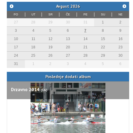
Avgust
2026
PO
UT
SR
ČE
PE
SU
NE
27
28
29
30
31
1
2
3
4
5
6
7
8
9
10
11
12
13
14
15
16
17
18
19
20
21
22
23
24
25
26
27
28
29
30
31
1
2
3
4
5
6
Poslednje dodati album
Drzavno 2014
(16)