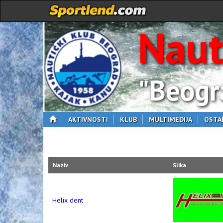
Naut
"Beogr
AKTIVNOSTI
KLUB
MULTIMEDIJA
OSTA
Naziv
Slika
Helix dent