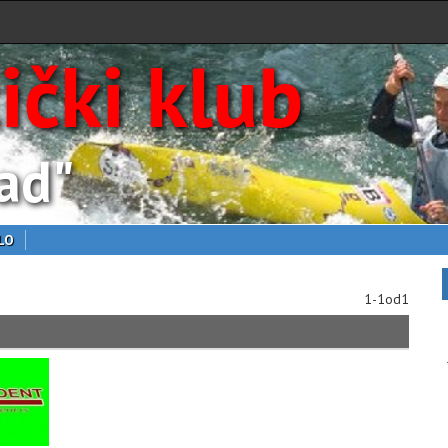
ički klub
ad"
LO
1-1od1