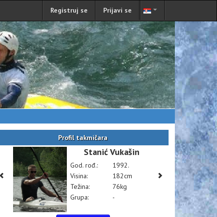
Registruj se
Prijavi se
Profil takmičara
Stanić Vukašin
God. rođ.:
1992.
Visina:
182cm
Težina:
76kg
Grupa:
-