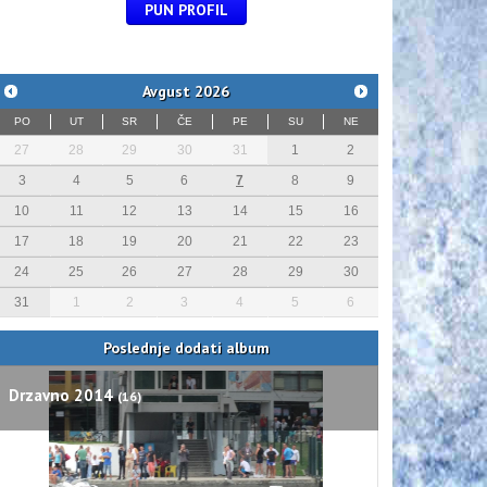
PUN PROFIL
Avgust
2026
PO
UT
SR
ČE
PE
SU
NE
27
28
29
30
31
1
2
3
4
5
6
7
8
9
10
11
12
13
14
15
16
17
18
19
20
21
22
23
24
25
26
27
28
29
30
31
1
2
3
4
5
6
Poslednje dodati album
Drzavno 2014
(16)