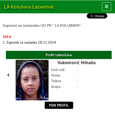
LA Kolubara
Lazarevac
Toggl
naviga
AKTIVNOSTI
KLUB
Zapisnici sa sastanaka UO PK " LA KOLUBARA"
MULTIMEDIJA
2014
OSTALO
1. Zapisnik sa sastanka 28.11.2014
Profil takmičara
Vukmirović Mihailo
God. rođ.:
-
Visina:
-
Težina:
-
Grupa:
-
PUN PROFIL