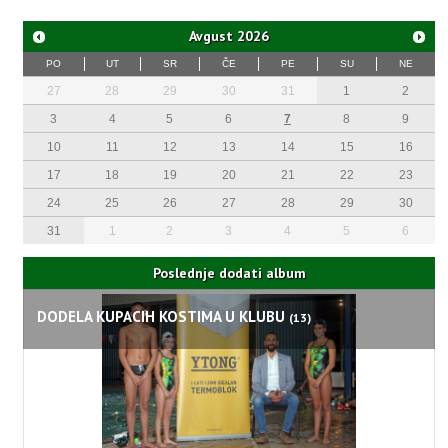
Avgust
2026
PO
UT
SR
ČE
PE
SU
NE
27
28
29
30
31
1
2
3
4
5
6
7
8
9
10
11
12
13
14
15
16
17
18
19
20
21
22
23
24
25
26
27
28
29
30
31
1
2
3
4
5
6
Poslednje dodati album
DODELA KUPACIH KOSTIMA U KLUBU
(13)