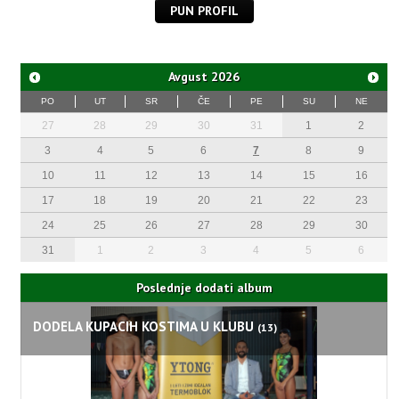
PUN PROFIL
Avgust
2026
PO
UT
SR
ČE
PE
SU
NE
27
28
29
30
31
1
2
3
4
5
6
7
8
9
10
11
12
13
14
15
16
17
18
19
20
21
22
23
24
25
26
27
28
29
30
31
1
2
3
4
5
6
Poslednje dodati album
DODELA KUPACIH KOSTIMA U KLUBU
(13)