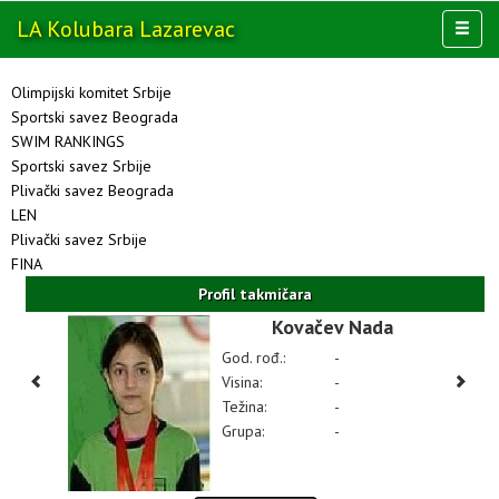
LA Kolubara
Lazarevac
Toggl
naviga
AKTIVNOSTI
Olimpijski komitet Srbije
KLUB
Sportski savez Beograda
SWIM RANKINGS
MULTIMEDIJA
Sportski savez Srbije
OSTALO
Plivački savez Beograda
LEN
Plivački savez Srbije
FINA
Profil takmičara
Kovačev Nada
God. rođ.:
-
Visina:
-
Težina:
-
Grupa:
-