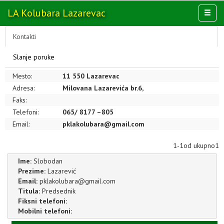
LA Kolubara
Lazarevac
Toggl
naviga
AKTIVNOSTI
Kontakti
KLUB
Slanje poruke
MULTIMEDIJA
Mesto:
11 550 Lazarevac
OSTALO
Adresa:
Milovana Lazarevića br.6,
Faks:
Telefoni:
065/ 8177 –805
Email:
pklakolubara@gmail.com
1-1od ukupno1
Ime:
Slobodan
Prezime:
Lazarević
Email:
pklakolubara@gmail.com
Titula:
Predsednik
Fiksni telefoni:
Mobilni telefoni: