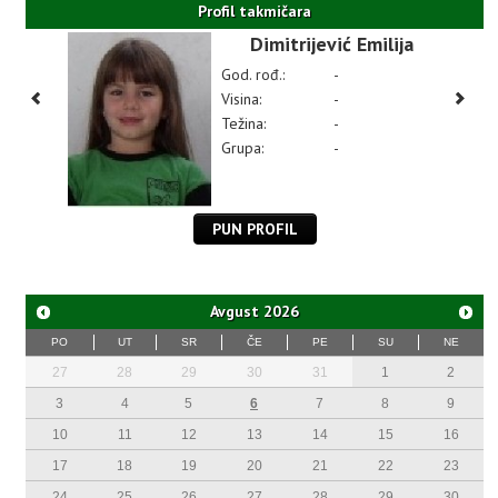
Profil takmičara
Dimitrijević Emilija
God. rođ.:
-
Visina:
-
Težina:
-
Grupa:
-
PUN PROFIL
Avgust
2026
PO
UT
SR
ČE
PE
SU
NE
27
28
29
30
31
1
2
3
4
5
6
7
8
9
10
11
12
13
14
15
16
17
18
19
20
21
22
23
24
25
26
27
28
29
30