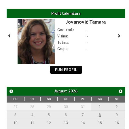
Profil takmičara
Jovanović Tamara
God. rođ.:
-
Visina:
-
Težina:
-
Grupa:
-
PUN PROFIL
Avgust
2026
PO
UT
SR
ČE
PE
SU
NE
27
28
29
30
31
1
2
3
4
5
6
7
8
9
10
11
12
13
14
15
16