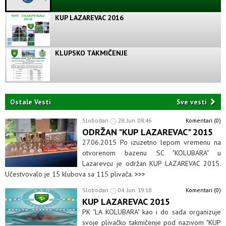
KUP LAZAREVAC 2016
KLUPSKO TAKMIČENJE
Ostale Vesti
Sve vesti
Slobodan
28. Jun. 08:46
Komentari (0)
ODRŽAN "KUP LAZAREVAC" 2015
27.06.2015 Po izuzetno lepom vremenu na
otvorenom bazenu SC "KOLUBARA" u
Lazarevcu je održan KUP LAZAREVAC 2015.
Učestvovalo je 15 klubova sa 115 plivača.
>>>
Slobodan
04. Jun. 19:18
Komentari (0)
KUP LAZAREVAC 2015
PK "LA KOLUBARA" kao i do sada organizuje
svoje plivačko takmičenje pod nazivom "KUP