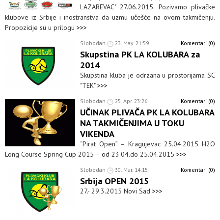
LAZAREVAC" 27.06.2015. Pozivamo plivačke
klubove iz Srbije i inostranstva da uzmu učešće na ovom takmičenju.
Propozicije su u prilogu
>>>
Slobodan
23. May. 21:59
Komentari (0)
Skupstina PK LA KOLUBARA za
2014
Skupstina kluba je odrzana u prostorijama SC
"TEK"
>>>
Slobodan
25. Apr. 23:26
Komentari (0)
UČINAK PLIVAČA PK LA KOLUBARA
NA TAKMIČENJIMA U TOKU
VIKENDA
“Pirat Open” – Kragujevac 25.04.2015 H2O
Long Course Spring Cup 2015 – od 23.04.do 25.04.2015
>>>
Slobodan
30. Mar. 14:15
Komentari (0)
Srbija OPEN 2015
27.- 29.3.2015 Novi Sad
>>>