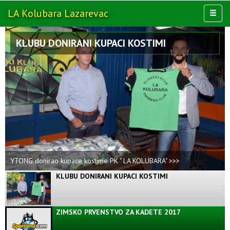
LA Kolubara
Lazarevac
Toggl
naviga
AKTIVNOSTI
KLUBU DONIRANI KUPACI KOSTIMI
KLUB
MULTIMEDIJA
OSTALO
YTONG donirao kupace kostime PK " LA KOLUBARA" >>>
KLUBU DONIRANI KUPACI KOSTIMI
ZIMSKO PRVENSTVO ZA KADETE 2017