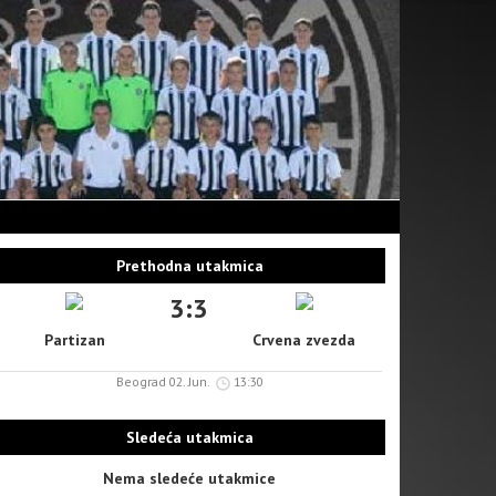
Prethodna utakmica
3:3
Partizan
Crvena zvezda
Beograd 02. Jun.
13:30
Sledeća utakmica
Nema sledeće utakmice