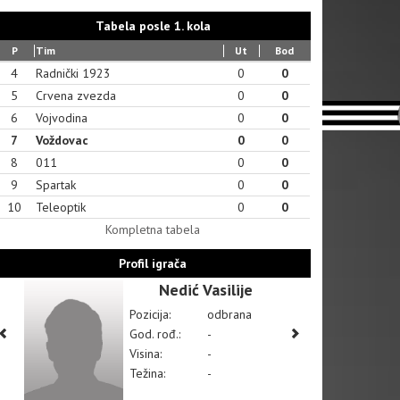
Tabela posle 1. kola
P
Tim
Ut
Bod
4
Radnički 1923
0
0
5
Crvena zvezda
0
0
6
Vojvodina
0
0
7
Voždovac
0
0
8
011
0
0
9
Spartak
0
0
10
Teleoptik
0
0
Kompletna tabela
Profil igrača
Nedić Vasilije
Pozicija:
odbrana
God. rođ.:
-
Visina:
-
Težina:
-