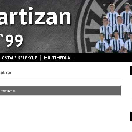
artizan
 `99
OSTALE SELEKCIJE
MULTIMEDIJA
Tabela
Protivnik