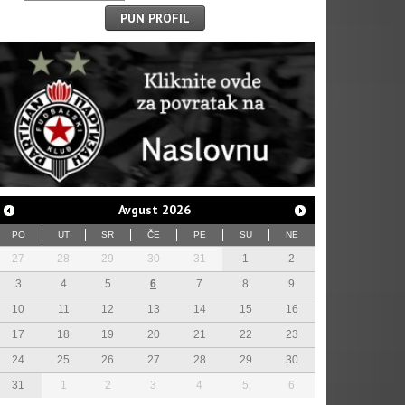
PUN PROFIL
Avgust
2026
PO
UT
SR
ČE
PE
SU
NE
27
28
29
30
31
1
2
3
4
5
6
7
8
9
10
11
12
13
14
15
16
17
18
19
20
21
22
23
24
25
26
27
28
29
30
31
1
2
3
4
5
6