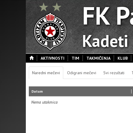
FK P
Kadeti
AKTIVNOSTI
TIM
TAKMIČENJA
KLUB
Naredni mečevi
Odigrani mečevi
Svi rezultati
Datum
Nema utakmica