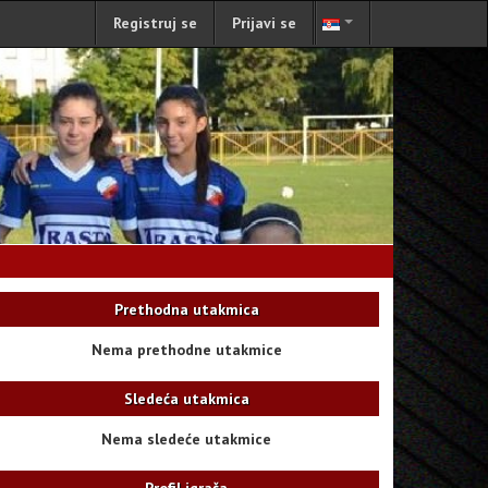
Registruj se
Prijavi se
Prethodna utakmica
Nema prethodne utakmice
Sledeća utakmica
Nema sledeće utakmice