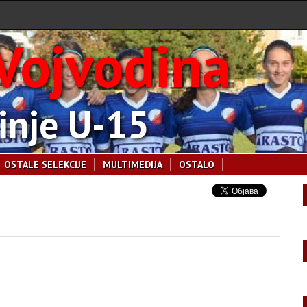
Vojvodina
inje U-15
OSTALE SELEKCIJE
MULTIMEDIJA
OSTALO