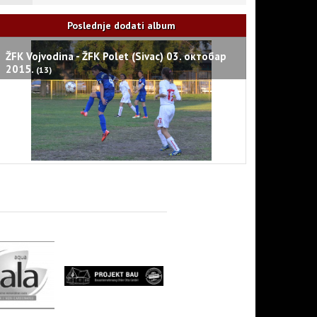
Poslednje dodati album
ŽFK Vojvodina - ŽFK Polet (Sivac) 03. октобар
2015.
(13)