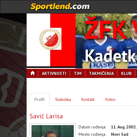
ŽFK 
Kadetk
AKTIVNOSTI
TIM
TAKMIČENJA
KLUB
Profil
Statistika
Kontakt
Video
Savić Larisa
Datum rođenja:
11. Aug 2002.
Mesto rođenja:
Novi Sad