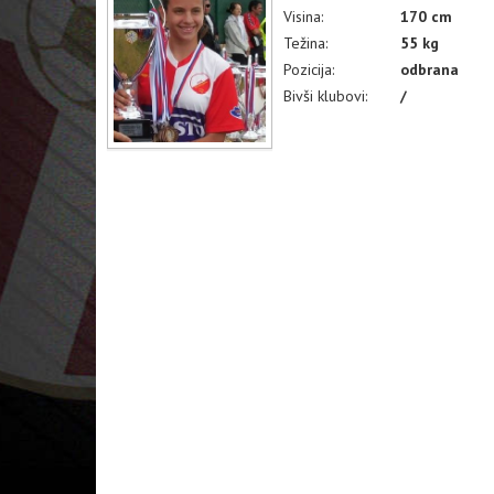
Visina:
170 cm
Težina:
55 kg
Pozicija:
odbrana
Bivši klubovi:
/