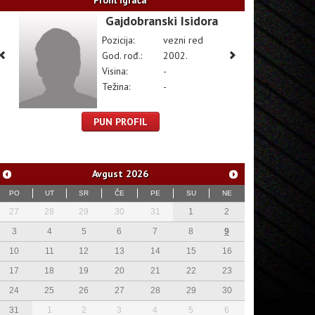
Profil igrača
Gajdobranski Isidora
Pozicija:
vezni red
God. rođ.:
2002.
Visina:
-
Težina:
-
PUN PROFIL
Avgust
2026
PO
UT
SR
ČE
PE
SU
NE
27
28
29
30
31
1
2
3
4
5
6
7
8
9
10
11
12
13
14
15
16
17
18
19
20
21
22
23
24
25
26
27
28
29
30
31
1
2
3
4
5
6