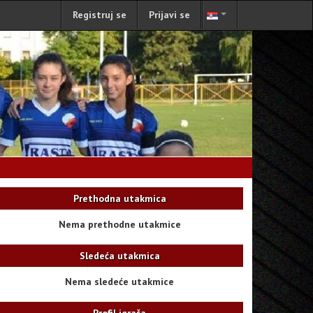
Registruj se
Prijavi se
Prethodna utakmica
Nema prethodne utakmice
Sledeća utakmica
Nema sledeće utakmice