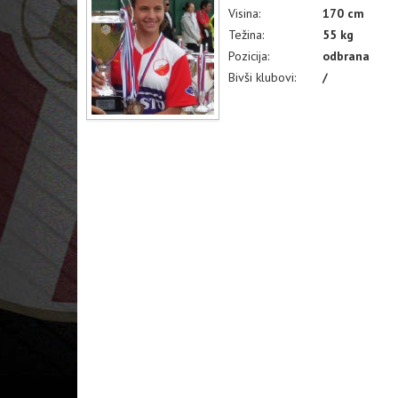
Visina:
170 cm
Težina:
55 kg
Pozicija:
odbrana
Bivši klubovi:
/