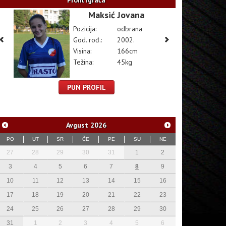
Profil igrača
Maksić Jovana
Pozicija:
odbrana
God. rođ.:
2002.
Visina:
166cm
Težina:
45kg
PUN PROFIL
Avgust
2026
PO
UT
SR
ČE
PE
SU
NE
27
28
29
30
31
1
2
3
4
5
6
7
8
9
10
11
12
13
14
15
16
17
18
19
20
21
22
23
24
25
26
27
28
29
30
31
1
2
3
4
5
6