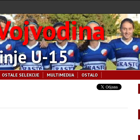
Vojvodina
inje U-15
OSTALE SELEKCIJE
MULTIMEDIJA
OSTALO