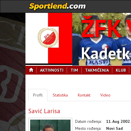
ŽFK 
Kadetk
AKTIVNOSTI
TIM
TAKMIČENJA
KLUB
Profil
Statistika
Kontakt
Video
Savić Larisa
Datum rođenja:
11. Aug 2002.
Mesto rođenja:
Novi Sad