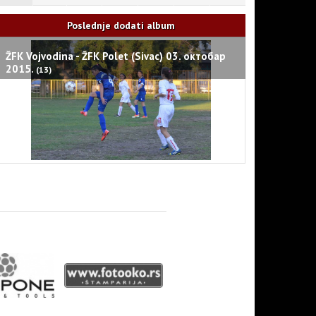
Poslednje dodati album
ŽFK Vojvodina - ŽFK Polet (Sivac) 03. октобар
2015.
(13)