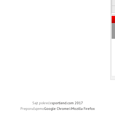
Sajt pokreće
sportlend.com 2017
Preporučujemo
Google Chrome
ili
Mozilla Firefox