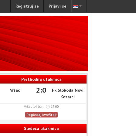
Registruj se
Prijavi se
Prethodna utakmica
2:0
Vršac
Fk Sloboda Novi
Kozarci
Vršac 14. Jun.
17:00
Pogledaj izveštaj!
Sledeća utakmica