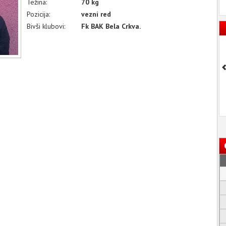
Težina:
70 kg
Pozicija:
vezni red
Bivši klubovi:
Fk BAK Bela Crkva.