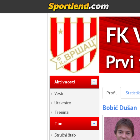
FK 
Prvi
Aktivnosti
Profil
Statisti
Vesti
Utakmice
Bobić Dušan
Treninzi
Tim
Stručni štab