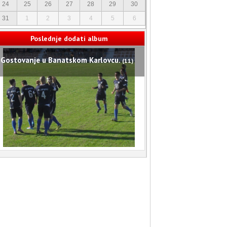
24
25
26
27
28
29
30
31
1
2
3
4
5
6
Poslednje dodati album
Gostovanje u Banatskom Karlovcu.
(11)