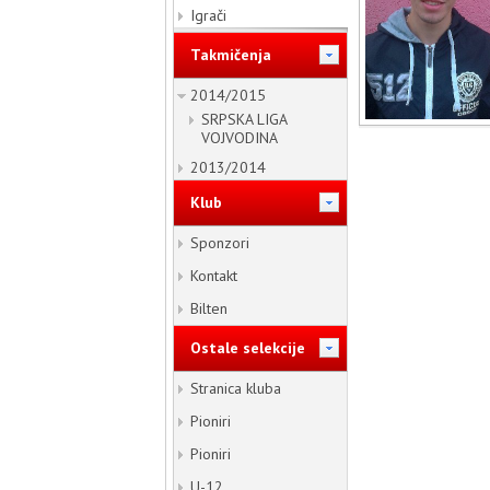
Igrači
Takmičenja
2014/2015
SRPSKA LIGA
VOJVODINA
2013/2014
Klub
Sponzori
Kontakt
Bilten
Ostale selekcije
Stranica kluba
Pioniri
Pioniri
U-12