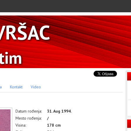
VRŠAC
 tim
ka
Kontakt
Video
Datum rođenja:
31. Aug 1994.
Mesto rođenja:
/
Visina:
178 cm