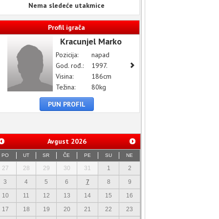
Nema sledeće utakmice
Profil igrača
Kracunjel Marko
Pozicija:
napad
God. rođ.:
1997.
Visina:
186cm
Težina:
80kg
PUN PROFIL
Avgust
2026
PO
UT
SR
ČE
PE
SU
NE
27
28
29
30
31
1
2
3
4
5
6
7
8
9
10
11
12
13
14
15
16
17
18
19
20
21
22
23