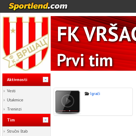
FK VRŠA
Prvi tim
Aktivnosti
Vesti
Igrači
Utakmice
Treninzi
Tim
Stručni štab