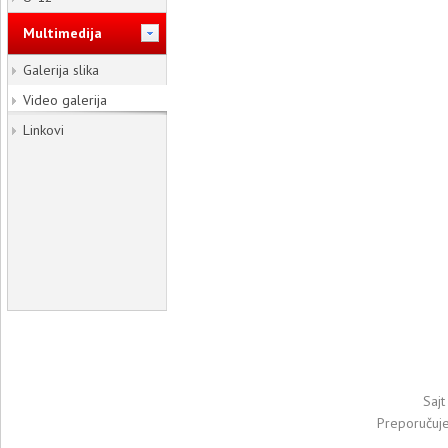
Multimedija
Galerija slika
Video galerija
Linkovi
Sajt
Preporučuj