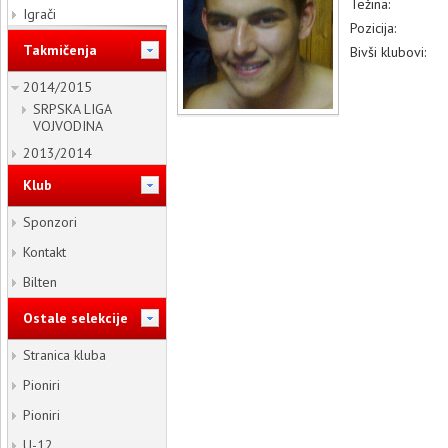
Težina:
Igrači
Pozicija:
Takmičenja
Bivši klubovi:
2014/2015
SRPSKA LIGA
VOJVODINA
2013/2014
Klub
Sponzori
Kontakt
Bilten
Ostale selekcije
Stranica kluba
Pioniri
Pioniri
U-12