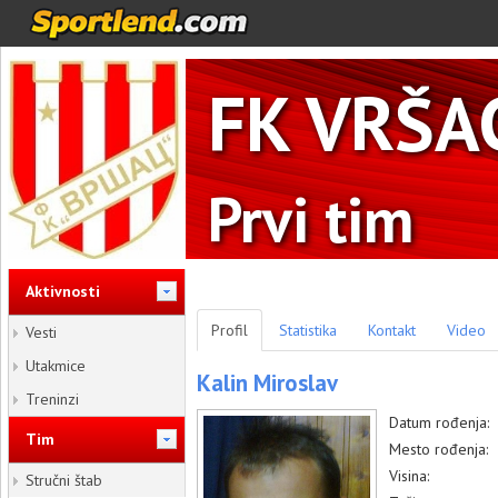
FK VRŠA
Prvi tim
Aktivnosti
Profil
Statistika
Kontakt
Video
Vesti
Utakmice
Kalin Miroslav
Treninzi
Datum rođenja:
Tim
Mesto rođenja:
Visina:
Stručni štab