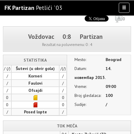
FK Partizan
Petlići `03
Toggl
naviga
0
AKTIVNOSTI
TIM
Voždovac
0:8
Partizan
TAKMIČENJA
Rezultat na poluvremenu:
0 : 4
KLUB
OSTALE SELEKCIJE
Mesto:
Beograd
STATISTIKA
MULTIMEDIJA
/ (/)
Šutevi (u okvir gola)
/(/)
Datum:
14.
/
Korneri
/
новембар 2015.
/
Faulovi
/
Vreme:
09:00
/
Ofsajdi
/
Broj gledalaca:
100
0
0
Sudije:
/
0
0
/
Posed lopte
/
TOK MEČA