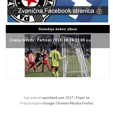
Poslednje dodati album
Crvena zvezda - Partizan 2013-10-26 12:00
(16)
Sajt pokreće
sportlend.com 2017
|
Prijavi se
Preporučujemo
Google Chrome
ili
Mozilla Firefox