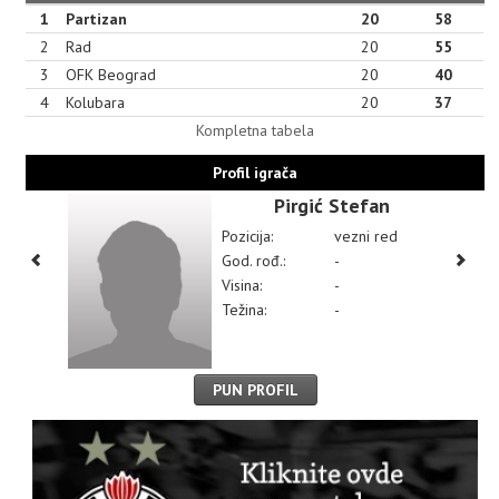
1
Partizan
20
58
2
Rad
20
55
3
OFK Beograd
20
40
4
Kolubara
20
37
Kompletna tabela
Profil igrača
Pirgić Stefan
Pozicija:
vezni red
God. rođ.:
-
Visina:
-
Težina:
-
PUN PROFIL