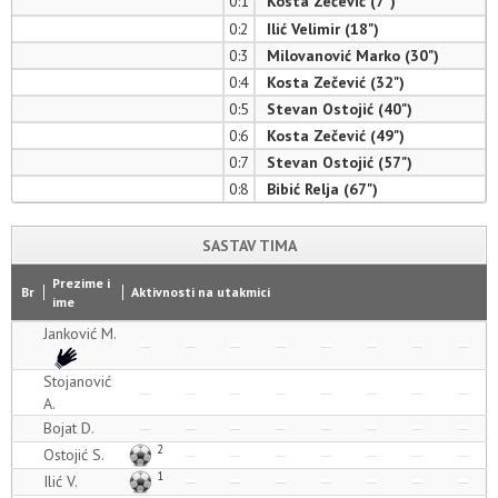
0:1
Kosta Zečević (7")
0:2
Ilić Velimir (18")
0:3
Milovanović Marko (30")
0:4
Kosta Zečević (32")
0:5
Stevan Ostojić (40")
0:6
Kosta Zečević (49")
0:7
Stevan Ostojić (57")
0:8
Bibić Relja (67")
SASTAV TIMA
Prezime i
Br
Aktivnosti na utakmici
ime
Janković M.
Stojanović
A.
Bojat D.
2
Ostojić S.
1
Ilić V.