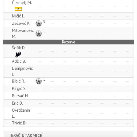
Čermelj M.
Mićić L.
3
Zečević K.
Milovanović
1
M.
Rezerve
Šefik D.
Adžić B.
Damjanović
J.
1
Bibić R.
Pirgić S.
Bursać N.
Erić B.
Cvetičanin
L.
Trivić B.
IGRAČ UTAKMICE