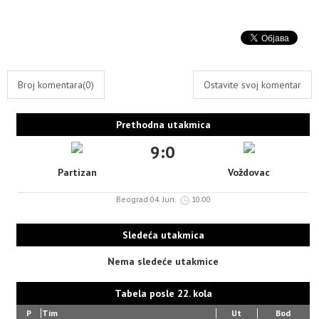
Broj komentara(0)
Ostavite svoj komentar
Prethodna utakmica
9:0
Partizan
Voždovac
Beograd 04. Jun.
10:00
Sledeća utakmica
Nema sledeće utakmice
Tabela posle 22. kola
P
Tim
Ut
Bod