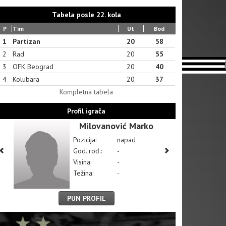
Tabela posle 22. kola
P
Tim
Ut
Bod
1
Partizan
20
58
2
Rad
20
55
3
OFK Beograd
20
40
4
Kolubara
20
37
Kompletna tabela
Profil igrača
Milovanović Marko
Pozicija:
napad
God. rođ.:
-
Visina:
-
Težina:
-
PUN PROFIL