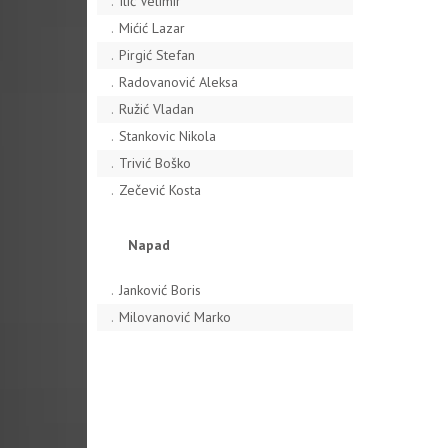
.
Ilić Velimir
.
Mićić Lazar
.
Pirgić Stefan
.
Radovanović Aleksa
.
Ružić Vladan
.
Stankovic Nikola
.
Trivić Boško
.
Zečević Kosta
Napad
.
Janković Boris
.
Milovanović Marko