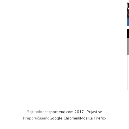
Sajt pokreće
sportlend.com 2017
|
Prijavi se
Preporučujemo
Google Chrome
ili
Mozilla Firefox