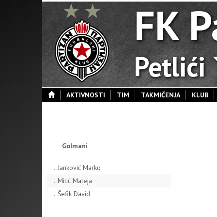
FK P
Petlići
AKTIVNOSTI
TIM
TAKMIČENJA
KLUB
Golmani
.
Janković Marko
.
Mitić Mateja
.
Šefik David