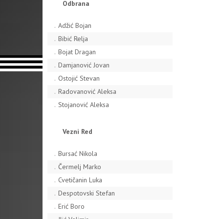
Odbrana
.
Adžić Bojan
.
Bibić Relja
.
Bojat Dragan
.
Damjanović Jovan
.
Ostojić Stevan
.
Radovanović Aleksa
.
Stojanović Aleksa
Vezni Red
.
Bursać Nikola
.
Čermelj Marko
.
Cvetičanin Luka
.
Despotovski Stefan
.
Erić Boro