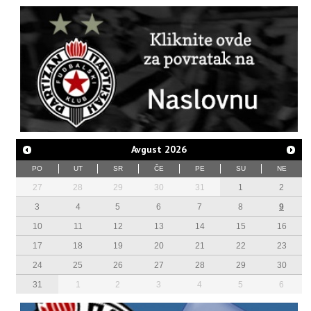
Avgust
2026
PO
UT
SR
ČE
PE
SU
NE
27
28
29
30
31
1
2
3
4
5
6
7
8
9
10
11
12
13
14
15
16
17
18
19
20
21
22
23
24
25
26
27
28
29
30
31
1
2
3
4
5
6