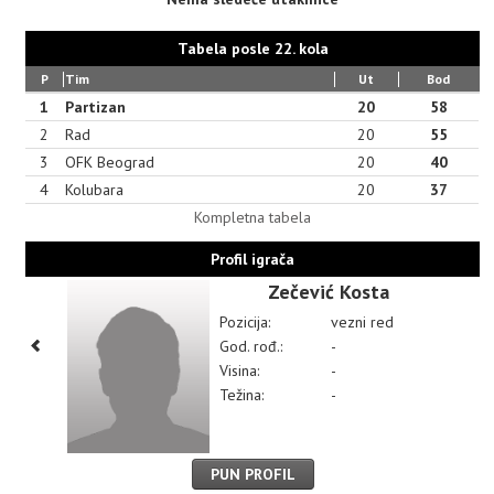
Tabela posle 22. kola
P
Tim
Ut
Bod
1
Partizan
20
58
2
Rad
20
55
3
OFK Beograd
20
40
4
Kolubara
20
37
Kompletna tabela
Profil igrača
Zečević Kosta
Pozicija:
vezni red
God. rođ.:
-
Visina:
-
Težina:
-
PUN PROFIL