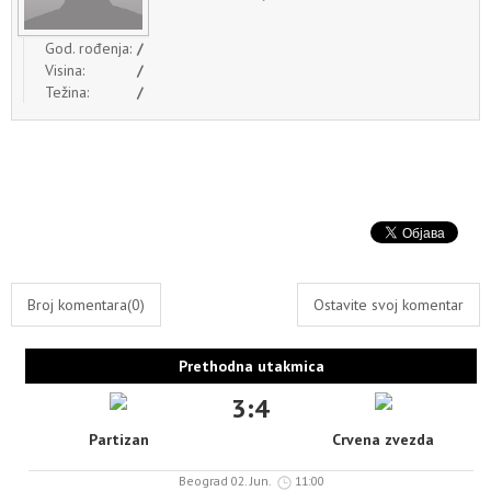
God. rođenja:
/
Visina:
/
Težina:
/
Broj komentara(0)
Ostavite svoj komentar
Prethodna utakmica
3:4
Partizan
Crvena zvezda
Beograd 02. Jun.
11:00