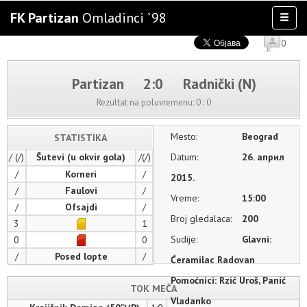
FK Partizan
Omladinci `98
Toggl
naviga
0
AKTIVNOSTI
TIM
Partizan
2:0
Radnički (N)
TAKMIČENJA
Rezultat na poluvremenu:
0 : 0
KLUB
OSTALE SELEKCIJE
Mesto:
Beograd
STATISTIKA
MULTIMEDIJA
/ (/)
Šutevi (u okvir gola)
/(/)
Datum:
26. април
/
Korneri
/
2015.
/
Faulovi
/
Vreme:
15:00
/
Ofsajdi
/
Broj gledalaca:
200
3
1
Sudije:
Glavni:
0
0
/
Posed lopte
/
Ćeramilac Radovan
Pomoćnici: Rzić Uroš, Panić
TOK MEČA
Vladanko