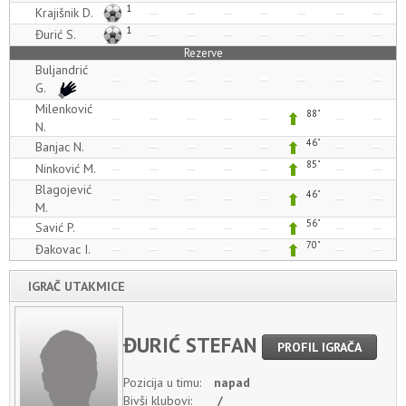
1
Krajišnik D.
1
Đurić S.
Rezerve
Buljandrić
G.
Milenković
88"
N.
46"
Banjac N.
85"
Ninković M.
Blagojević
46"
M.
56"
Savić P.
70"
Đakovac I.
IGRAČ UTAKMICE
ĐURIĆ STEFAN
PROFIL IGRAČA
Pozicija u timu:
napad
Bivši klubovi:
/