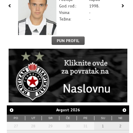
God. rođ.:
1998.
Visina:
-
Težina:
-
PUN PROFIL
Avgust
2026
PO
UT
SR
ČE
PE
SU
NE
27
28
29
30
31
1
2