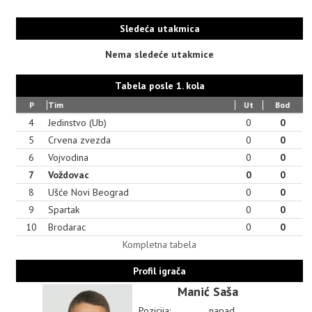
Sledeća utakmica
Nema sledeće utakmice
Tabela posle 1. kola
P
Tim
Ut
Bod
4
Jedinstvo (Ub)
0
0
5
Crvena zvezda
0
0
6
Vojvodina
0
0
7
Voždovac
0
0
8
Ušće Novi Beograd
0
0
9
Spartak
0
0
10
Brodarac
0
0
Kompletna tabela
Profil igrača
Manić Saša
Pozicija:
napad