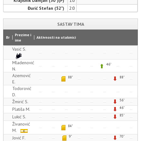
Krajišnik Damjan (50")(P)
1:0
Đurić Stefan (52")
2:0
SASTAV TIMA
Prezime i
Br
Aktivnosti na utakmici
ime
Vasić S.
Mladenović
46"
N.
Azemović
88"
88"
E.
Todorović
D.
56"
Žmirić S.
46"
Platiša M.
85"
Lukić S.
Živanović
84"
M.
9"
70"
Jović F.