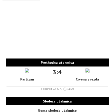
Prethodna utakmica
3:4
Partizan
Crvena zvezda
Beograd 02. Jun.
11:00
Sledeća utakmica
Nema sledeće utakmice