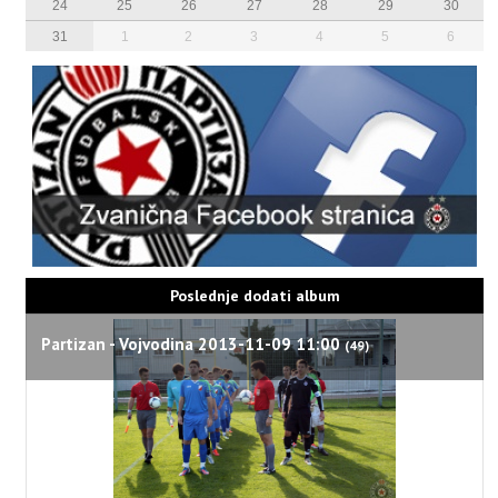
24
25
26
27
28
29
30
31
1
2
3
4
5
6
Poslednje dodati album
Partizan - Vojvodina 2013-11-09 11:00
(49)