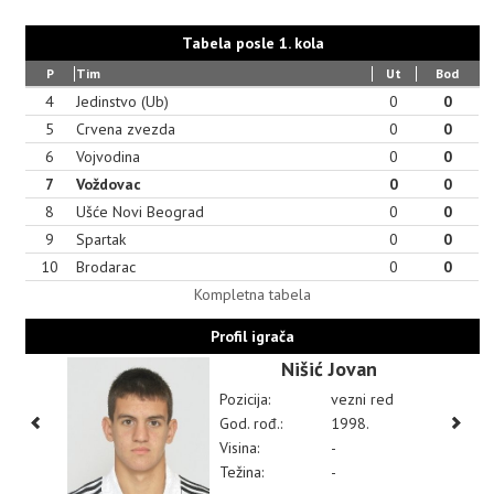
Tabela posle 1. kola
P
Tim
Ut
Bod
4
Jedinstvo (Ub)
0
0
5
Crvena zvezda
0
0
6
Vojvodina
0
0
7
Voždovac
0
0
8
Ušće Novi Beograd
0
0
9
Spartak
0
0
10
Brodarac
0
0
Kompletna tabela
Profil igrača
Nišić Jovan
Pozicija:
vezni red
God. rođ.:
1998.
Visina:
-
Težina:
-