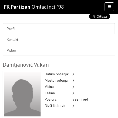
FK Partizan
Omladinci `98
Toggl
naviga
AKTIVNOSTI
TIM
Profil
TAKMIČENJA
Kontakt
KLUB
OSTALE SELEKCIJE
Video
MULTIMEDIJA
Damljanović Vukan
Datum rođenja:
/
Mesto rođenja:
/
Visina:
/
Težina:
/
Pozicija:
vezni red
Bivši klubovi:
/