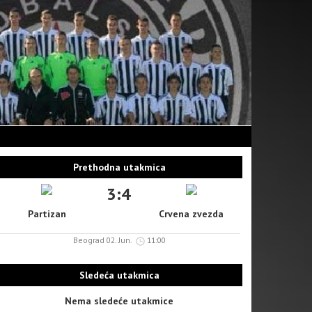
Prethodna utakmica
3:4
Partizan
Crvena zvezda
Beograd 02. Jun.
11:00
Sledeća utakmica
Nema sledeće utakmice