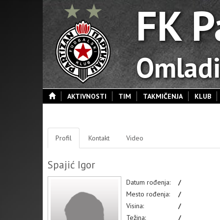
FK P
Omladi
AKTIVNOSTI
TIM
TAKMIČENJA
KLUB
Profil
Kontakt
Video
Spajić Igor
Datum rođenja:
/
Mesto rođenja:
/
Visina:
/
Težina:
/