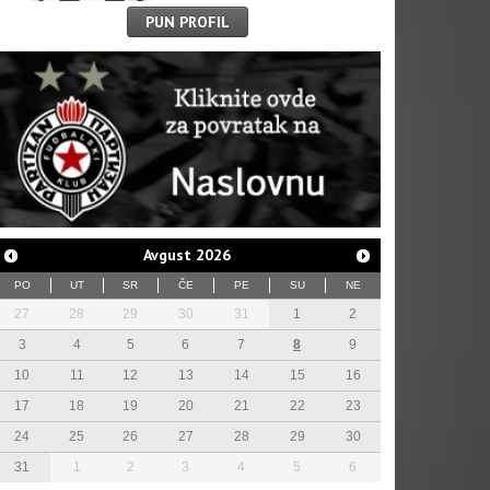
PUN PROFIL
Avgust
2026
PO
UT
SR
ČE
PE
SU
NE
27
28
29
30
31
1
2
3
4
5
6
7
8
9
10
11
12
13
14
15
16
17
18
19
20
21
22
23
24
25
26
27
28
29
30
31
1
2
3
4
5
6