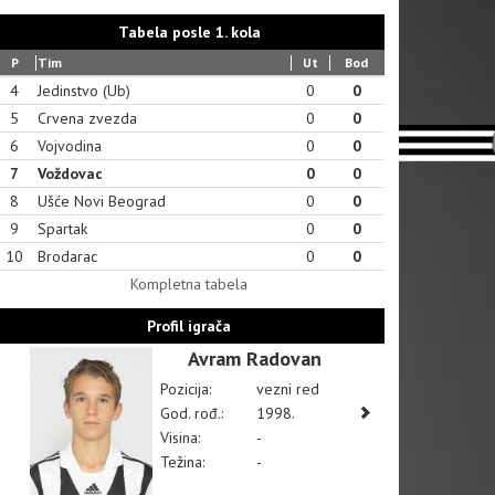
Tabela posle 1. kola
P
Tim
Ut
Bod
4
Jedinstvo (Ub)
0
0
5
Crvena zvezda
0
0
6
Vojvodina
0
0
7
Voždovac
0
0
8
Ušće Novi Beograd
0
0
9
Spartak
0
0
10
Brodarac
0
0
Kompletna tabela
Profil igrača
Avram Radovan
Pozicija:
vezni red
God. rođ.:
1998.
Visina:
-
Težina:
-