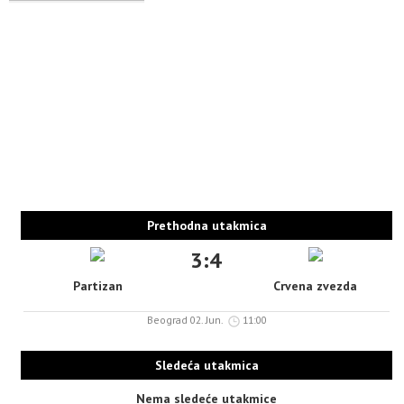
Prethodna utakmica
3:4
Partizan
Crvena zvezda
Beograd 02. Jun.
11:00
Sledeća utakmica
Nema sledeće utakmice