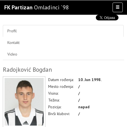
FK Partizan
Omladinci `98
Toggl
naviga
AKTIVNOSTI
TIM
Profil
TAKMIČENJA
Kontakt
KLUB
OSTALE SELEKCIJE
Video
MULTIMEDIJA
Radojković Bogdan
Datum rođenja:
10. Jun 1998.
Mesto rođenja:
/
Visina:
/
Težina:
/
Pozicija:
napad
Bivši klubovi:
/