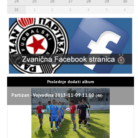
24
25
26
27
28
29
30
31
1
2
3
4
5
6
Poslednje dodati album
Partizan - Vojvodina 2013-11-09 11:00
(49)