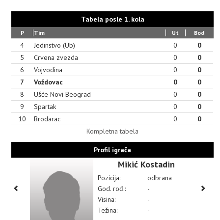
Tabela posle 1. kola
P
Tim
Ut
Bod
4
Jedinstvo (Ub)
0
0
5
Crvena zvezda
0
0
6
Vojvodina
0
0
7
Voždovac
0
0
8
Ušće Novi Beograd
0
0
9
Spartak
0
0
10
Brodarac
0
0
Kompletna tabela
Profil igrača
Mikić Kostadin
Pozicija:
odbrana
God. rođ.:
-
Visina:
-
Težina:
-