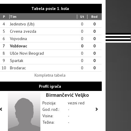
Tabela posle 1. kola
P
Tim
Ut
Bod
4
Jedinstvo (Ub)
0
0
5
Crvena zvezda
0
0
6
Vojvodina
0
0
7
Voždovac
0
0
8
Ušće Novi Beograd
0
0
9
Spartak
0
0
10
Brodarac
0
0
Kompletna tabela
Profil igrača
Birmančević Veljko
Pozicija:
vezni red
God. rođ.:
-
Visina:
-
Težina:
-