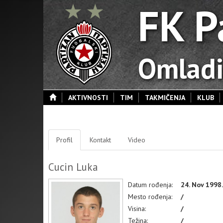
FK P
Omladi
AKTIVNOSTI
TIM
TAKMIČENJA
KLUB
Profil
Kontakt
Video
Cucin Luka
Datum rođenja:
24. Nov 1998.
Mesto rođenja:
/
Visina:
/
Težina:
/