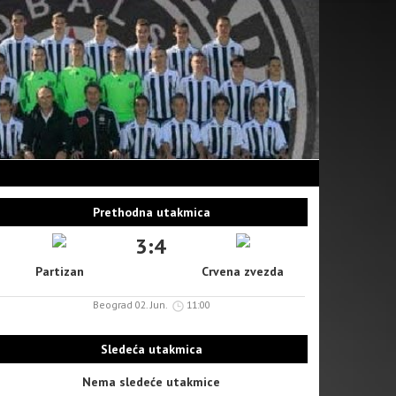
Prethodna utakmica
3:4
Partizan
Crvena zvezda
Beograd 02. Jun.
11:00
Sledeća utakmica
Nema sledeće utakmice