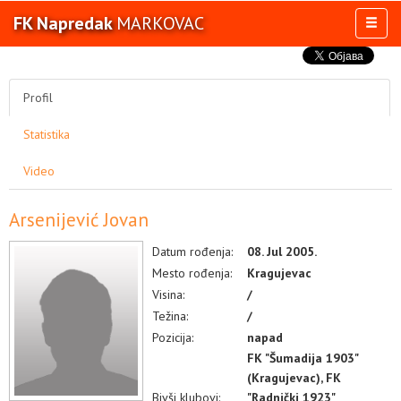
FK Napredak
MARKOVAC
Toggl
naviga
AKTIVNOSTI
TIM
Profil
TAKMIČENJA
Statistika
KLUB
OSTALE SELEKCIJE
Video
MULTIMEDIJA
Arsenijević Jovan
Datum rođenja:
08. Jul 2005.
Mesto rođenja:
Kragujevac
Visina:
/
Težina:
/
Pozicija:
napad
FK "Šumadija 1903"
(Kragujevac), FK
Bivši klubovi:
"Radnički 1923"