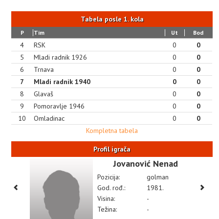
Tabela posle 1. kola
P
Tim
Ut
Bod
4
RSK
0
0
5
Mladi radnik 1926
0
0
6
Trnava
0
0
7
Mladi radnik 1940
0
0
8
Glavaš
0
0
9
Pomoravlje 1946
0
0
10
Omladinac
0
0
Kompletna tabela
Profil igrača
Jovanović Nenad
Pozicija:
golman
God. rođ.:
1981.
Visina:
-
Težina:
-