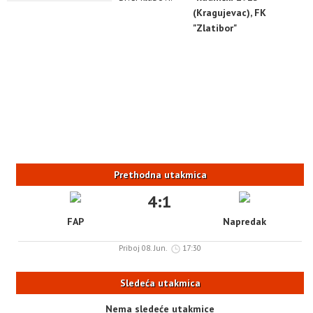
(Kragujevac), FK
"Zlatibor"
Prethodna utakmica
4:1
FAP
Napredak
Priboj 08. Jun.
17:30
Sledeća utakmica
Nema sledeće utakmice