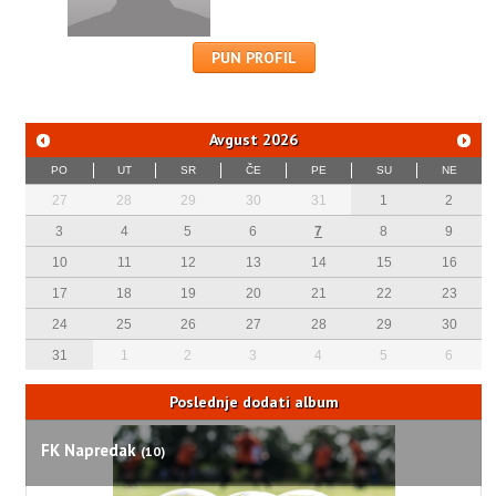
PUN PROFIL
Avgust
2026
PO
UT
SR
ČE
PE
SU
NE
27
28
29
30
31
1
2
3
4
5
6
7
8
9
10
11
12
13
14
15
16
17
18
19
20
21
22
23
24
25
26
27
28
29
30
31
1
2
3
4
5
6
Poslednje dodati album
FK Napredak
(10)