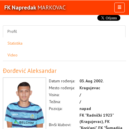
FK Napredak
MARKOVAC
Toggl
naviga
AKTIVNOSTI
TIM
Profil
TAKMIČENJA
Statistika
KLUB
OSTALE SELEKCIJE
Video
MULTIMEDIJA
Đorđević Aleksandar
Datum rođenja:
03. Aug 2002.
Mesto rođenja:
Kragujevac
Visina:
/
Težina:
/
Pozicija:
napad
FK "Radnički 1923"
(Kragujevac), FK
Bivši klubovi:
"Korićani", FK "Šumadija