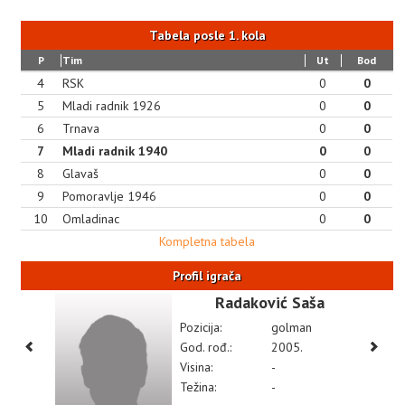
Tabela posle 1. kola
P
Tim
Ut
Bod
4
RSK
0
0
5
Mladi radnik 1926
0
0
6
Trnava
0
0
7
Mladi radnik 1940
0
0
8
Glavaš
0
0
9
Pomoravlje 1946
0
0
10
Omladinac
0
0
Kompletna tabela
Profil igrača
Radaković Saša
Pozicija:
golman
God. rođ.:
2005.
Visina:
-
Težina:
-