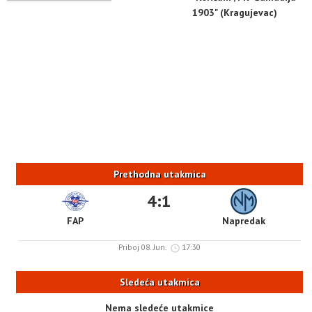
1903" (Kragujevac)
Prethodna utakmica
4:1
FAP
Napredak
Priboj 08. Jun.
17:30
Sledeća utakmica
Nema sledeće utakmice