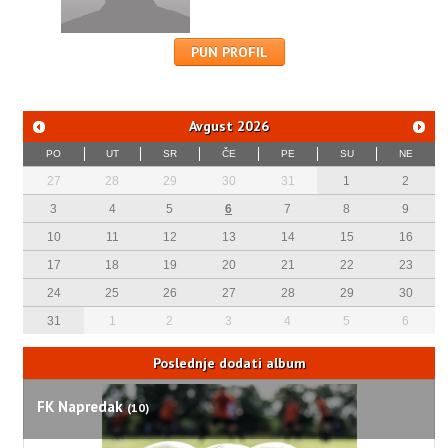
PUN PROFIL
Avgust
2026
PO
UT
SR
ČE
PE
SU
NE
27
28
29
30
31
1
2
3
4
5
6
7
8
9
10
11
12
13
14
15
16
17
18
19
20
21
22
23
24
25
26
27
28
29
30
31
1
2
3
4
5
6
Poslednje dodati album
FK Napredak
(10)