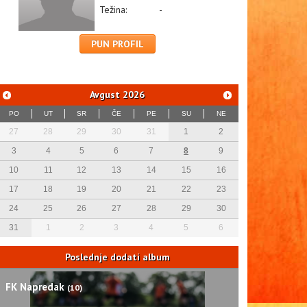
Težina:
-
PUN PROFIL
Avgust
2026
PO
UT
SR
ČE
PE
SU
NE
27
28
29
30
31
1
2
3
4
5
6
7
8
9
10
11
12
13
14
15
16
17
18
19
20
21
22
23
24
25
26
27
28
29
30
31
1
2
3
4
5
6
Poslednje dodati album
FK Napredak
(10)