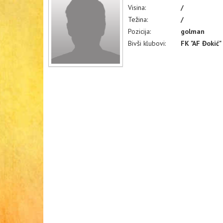
Visina:
/
Težina:
/
Pozicija:
golman
Bivši klubovi:
FK "AF Đokić"