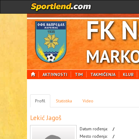
FK N
MARKO
AKTIVNOSTI
TIM
TAKMIČENJA
KLUB
Profil
Statistika
Video
Lekić Jagoš
Datum rođenja:
/
Mesto rođenja:
/