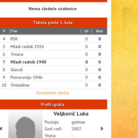
Nema sledeće utakmice
Tabela posle 1. kola
P
Tim
Ut
Bod
4
RSK
0
0
5
Mladi radnik 1926
0
0
6
Trnava
0
0
7
Mladi radnik 1940
0
0
8
Glavaš
0
0
9
Pomoravlje 1946
0
0
10
Omladinac
0
0
Kompletna tabela
Profil igrača
Veljković Luka
Pozicija:
golman
God. rođ.:
2007.
Visina:
-