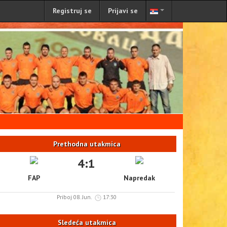
Registruj se
Prijavi se
Prethodna utakmica
4:1
FAP
Napredak
Priboj 08. Jun.
17:30
Sledeća utakmica