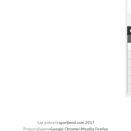
Sajt pokreće
sportlend.com 2017
Preporučujemo
Google Chrome
ili
Mozilla Firefox