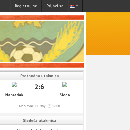
Registruj se
Prijavi se
Prethodna utakmica
2:6
Napredak
Sloga
Markovac 31. May.
12:00
Sledeća utakmica