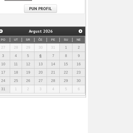
PUN PROFIL
Avgust
2026
PO
UT
SR
ČE
PE
SU
NE
27
28
29
30
31
1
2
3
4
5
6
7
8
9
10
11
12
13
14
15
16
17
18
19
20
21
22
23
24
25
26
27
28
29
30
31
1
2
3
4
5
6