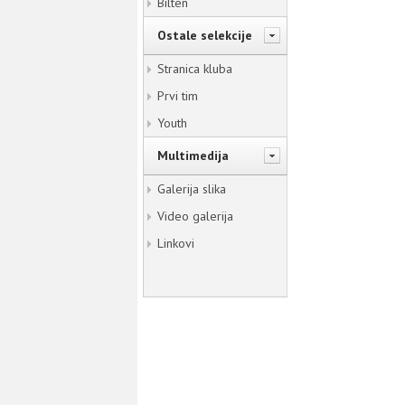
Bilten
Ostale selekcije
Stranica kluba
Prvi tim
Youth
Multimedija
Galerija slika
Video galerija
Linkovi