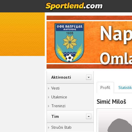
Nap
Omla
Aktivnosti
Profil
Statisti
Vesti
Utakmice
Simić Miloš
Treninzi
Tim
Stručni štab