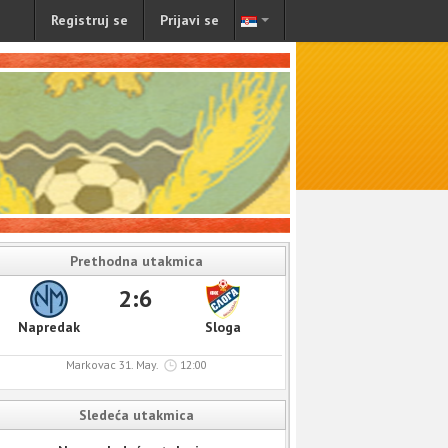
Registruj se
Prijavi se
Prethodna utakmica
2:6
Napredak
Sloga
Markovac 31. May.
12:00
Sledeća utakmica