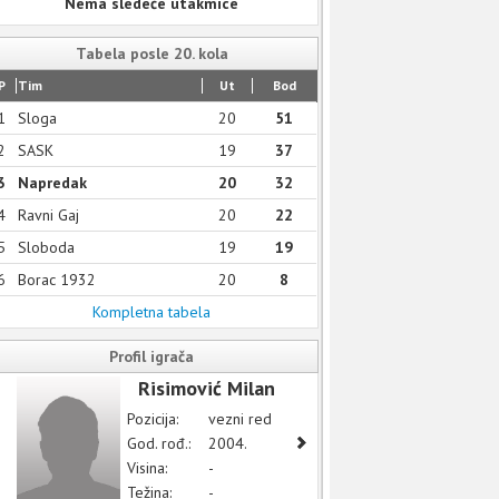
Nema sledeće utakmice
Tabela posle 20. kola
P
Tim
Ut
Bod
1
Sloga
20
51
2
SASK
19
37
3
Napredak
20
32
4
Ravni Gaj
20
22
5
Sloboda
19
19
6
Borac 1932
20
8
Kompletna tabela
Profil igrača
Risimović Milan
Pozicija:
vezni red
God. rođ.:
2004.
Visina:
-
Težina:
-