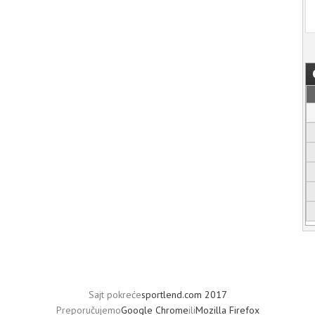
Sajt pokreće
sportlend.com 2017
Preporučujemo
Google Chrome
ili
Mozilla Firefox