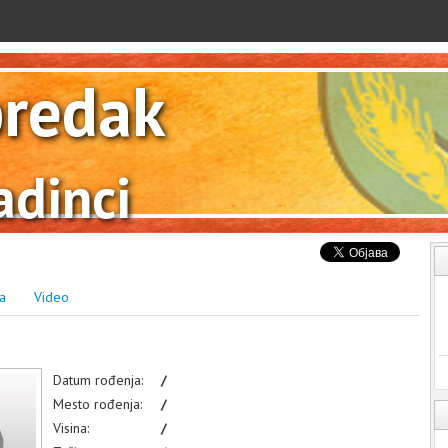
redak
dinci
ka
Video
Datum rođenja:
/
Mesto rođenja:
/
Visina:
/