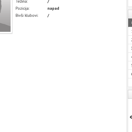
Težina:
/
Pozicija:
napad
Bivši klubovi:
/