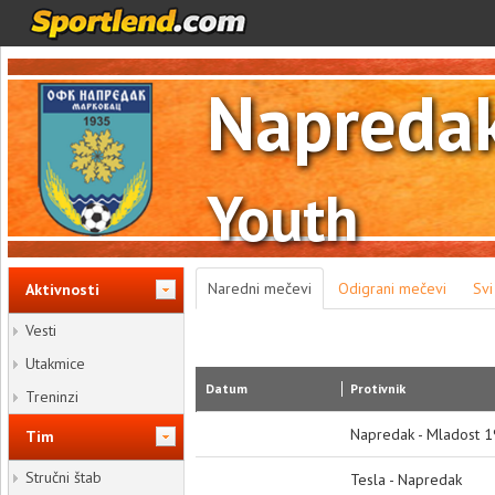
Napreda
Youth
Naredni mečevi
Odigrani mečevi
Svi
Aktivnosti
Vesti
Utakmice
Datum
Protivnik
Treninzi
Napredak - Mladost 
Tim
Stručni štab
Tesla - Napredak