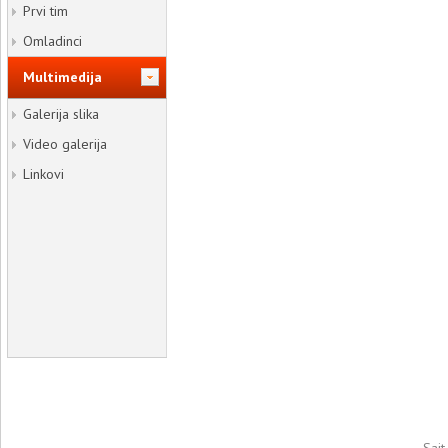
Prvi tim
Omladinci
Multimedija
Galerija slika
Video galerija
Linkovi
Sajt