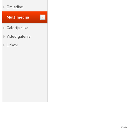
Omladinci
Multimedija
Galerija slika
Video galerija
Linkovi
Sajt