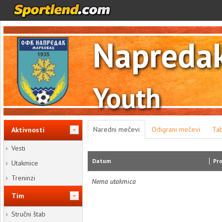
Napreda
Youth
Naredni mečevi
Odigrani mečevi
Ta
Aktivnosti
Vesti
Datum
Pro
Utakmice
Treninzi
Nema utakmica
Tim
Stručni štab