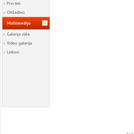
Prvi tim
Omladinci
Multimedija
Galerija slika
Video galerija
Linkovi
Sajt