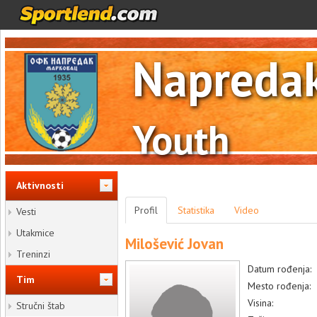
Napreda
Youth
Aktivnosti
Profil
Statistika
Video
Vesti
Utakmice
Milošević Jovan
Treninzi
Datum rođenja:
Tim
Mesto rođenja:
Visina:
Stručni štab