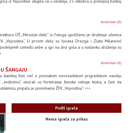
jčica iz Vojvodine okuplo se u nedelju, 25 oktobra u prelepoj bačkoj
Komentari (0)
 direktora OŠ „Miroslav Antić“ iz Futoga upriličeno je druženje učenica
K „Vojvodina“. U prvom delu su Jovana Drezga i Zlata Milanović
podeljenih između sebe u igri na dva gola a u nastavku druženja su
>
Komentari (0)
 U ŠANGAJU
u dalekoj Kini, već o poznatom novosadskom prigradskom naselju
 „Jedinstvo“, inicirali su formiranje ženske sekcije kluba, a čast da
 utakmicu, pripala je pionirkama ŽFK „Vojvodina“.
>>>
Profil igrača
Nema igrača za prikaz