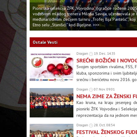
Pionirska selekcija ŽFK „Vojvodina“ (igračice rođene 200
vođstvom mladog trenera Miloša Savića, učestvovala je 
međunarodnom dečijem turniru „Trofej Ilija Pantelić“, koji
Etno selu „Stanišići“ kod Bijeljine. >>>
Ostale Vesti
Dragan
19. Dec. 14:35
SREĆNI BOŽIĆNI I NOVO
Svojim sportskim rivalima, FSS, 
kluba, sponzorima i svim ljubite
srećnu i berićetnu novu 2016. g
Dragan
07. Nov. 09:01
NEMA ZIME ZA ŽENSKI F
Kao kruna, na kraju jesenjeg 
pionirki ŽFK Vojvodina i Selekci
reprezentacija da na jednom mes
Dragan
28. Oct. 08:54
FESTIVAL ŽENSKOG FUD