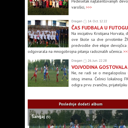
Pedesetak najtalentovanijih devo
varošici,
>>>
Dragan
14. Oct. 12:22
ČAS FUDBALA U FUTOGU
Na inicijativu Kristijana Horvata,
ove škole sa dve prvotimke ŽF
predvodile dve ekipe devojčica 
odgovarala na mnogobrojna pitanja radoznalih učenica.
>>
Dragan
26. Jun. 22:28
VOJVODINA GOSTOVALA
Ne, ne radi se o megalopolisu 
istog imena. Čelnici lokalnog FK
odigra prvu zvaničnu, prijateljsku
Poslednje dodati album
Šangaj
(5)