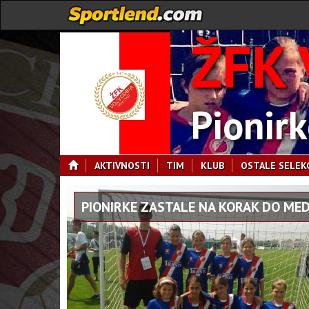
ŽFK 
Pionir
AKTIVNOSTI
TIM
KLUB
OSTALE SELEKC
PIONIRKE ZASTALE NA KORAK DO MED