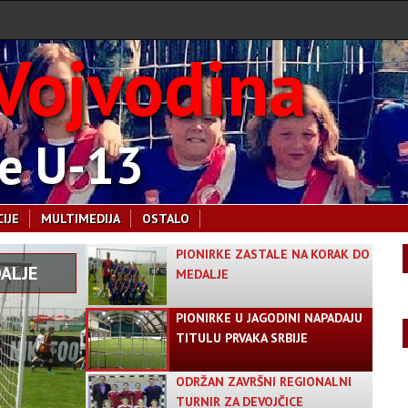
Vojvodina
ke U-13
IJE
MULTIMEDIJA
OSTALO
PIONIRKE ZASTALE NA KORAK DO
ALJE
MEDALJE
PIONIRKE U JAGODINI NAPADAJU
TITULU PRVAKA SRBIJE
ODRŽAN ZAVRŠNI REGIONALNI
TURNIR ZA DEVOJČICE