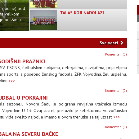
5. godine) pod
TALAS KOJI NADOLAZI
na velikom
 je održan u
Sve vesti
Komentari (0)
GODIŠNJI PRAZNICI
FSV, FSGNS, fudbalskim sudijama, delegatima, navijačima, prijateljima
ljima sporta, a posebno ženskog fudbala, ŽFK Vojvodina, želi uspešnu,
odinu
>>>
Komentari (0)
UDBAL U POKRAJINI
dela sezone,u Novom Sadu je odigrana revijalna utakmica između
je Vojvodine U-13. Ovaj susret, poslužilo je selektorima vojvođanskih
tu vide svešto najbolje imamo u ovom trenutku za taj uzrast.
>>>
Komentari (0)
BALA NA SEVERU BAČKE