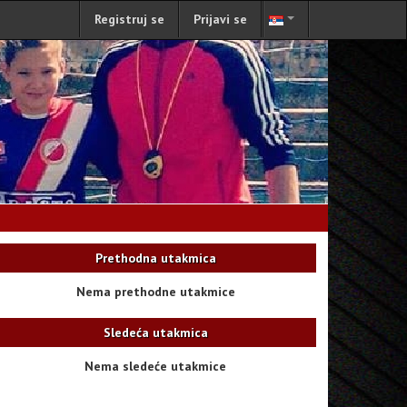
Registruj se
Prijavi se
Prethodna utakmica
Nema prethodne utakmice
Sledeća utakmica
Nema sledeće utakmice