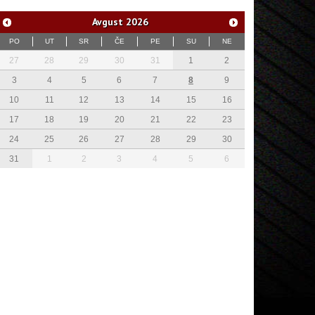
Avgust
2026
PO
UT
SR
ČE
PE
SU
NE
27
28
29
30
31
1
2
3
4
5
6
7
8
9
10
11
12
13
14
15
16
17
18
19
20
21
22
23
24
25
26
27
28
29
30
31
1
2
3
4
5
6