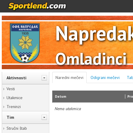
Napreda
Omladinci
Naredni mečevi
Odigrani mečevi
Tab
Aktivnosti
Vesti
Datum
Pro
Utakmice
Treninzi
Nema utakmica
Tim
Stručni štab