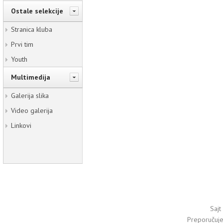
Ostale selekcije
Stranica kluba
Prvi tim
Youth
Multimedija
Galerija slika
Video galerija
Linkovi
Sajt
Preporučuj