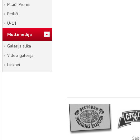
Mlađi Pioniri
Petlići
U-11
Multimedija
Galerija slika
Video galerija
Linkovi
Sajt