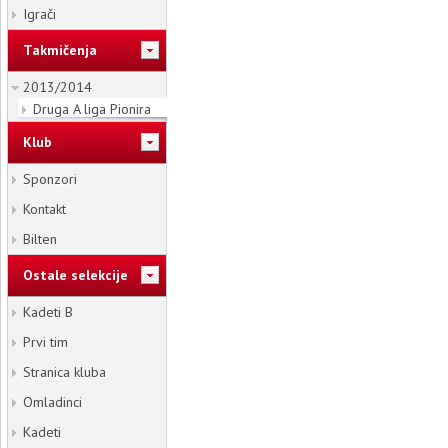
Igrači
Takmičenja
2013/2014
Druga A liga Pionira
Klub
Sponzori
Kontakt
Bilten
Ostale selekcije
Kadeti B
Prvi tim
Stranica kluba
Omladinci
Kadeti