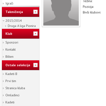
Težina:
Igrači
Pozicija:
Takmičenja
Bivši klubovi:
2013/2014
Druga A liga Pionira
Klub
Sponzori
Kontakt
Bilten
Ostale selekcije
Kadeti B
Prvi tim
Stranica kluba
Omladinci
Kadeti