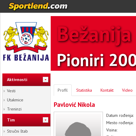
Bežanija
Pioniri 20
Aktivnosti
Profil
Statistika
Kontakt
Video
Vesti
Utakmice
Pavlović Nikola
Treninzi
Datum rođenja:
Tim
Mesto rođenja:
Visina:
Stručni štab