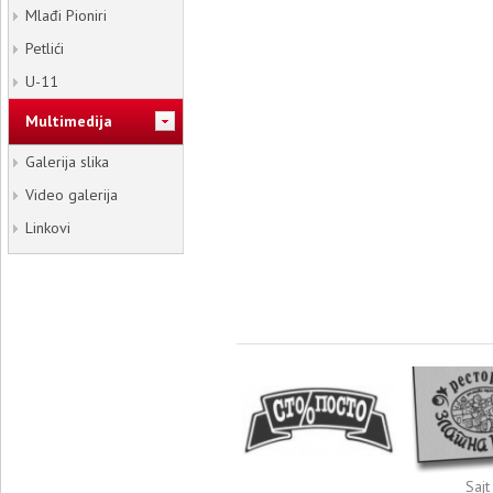
Mlađi Pioniri
Petlići
U-11
Multimedija
Galerija slika
Video galerija
Linkovi
Sajt