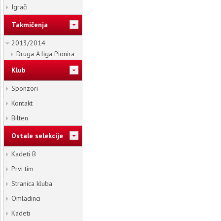
Igrači
Takmičenja
2013/2014
Druga A liga Pionira
Klub
Sponzori
Kontakt
Bilten
Ostale selekcije
Kadeti B
Prvi tim
Stranica kluba
Omladinci
Kadeti