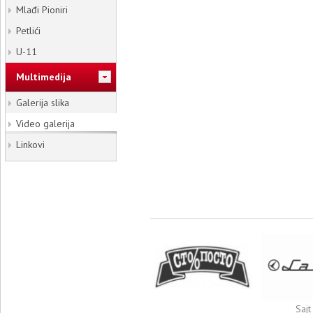
Mlađi Pioniri
Petlići
U-11
Multimedija
Galerija slika
Video galerija
Linkovi
Sajt