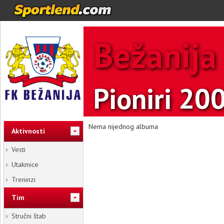
Bežanija
Pioniri 20
Nema nijednog albuma
Aktivnosti
Vesti
Utakmice
Treninzi
Tim
Stručni štab