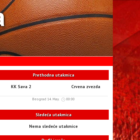
a
Prethodna utakmica
KK Sava 2
Crvena zvezda
Beograd 14. May.
00:00
Sledeća utakmica
Nema sledeće utakmice