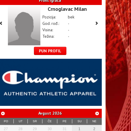
Profil igrača
Crnoglavac Milan
Pozicija:
bek
God. rođ.:
-
Visina:
-
Težina:
-
PUN PROFIL
Avgust
2026
PO
UT
SR
ČE
PE
SU
NE
27
28
29
30
31
1
2