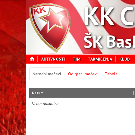
KK C
ŠK Bas
AKTIVNOSTI
TIM
TAKMIČENJA
KLUB
Naredni mečevi
Odigrani mečevi
Tabela
Datum
Nema utakmica