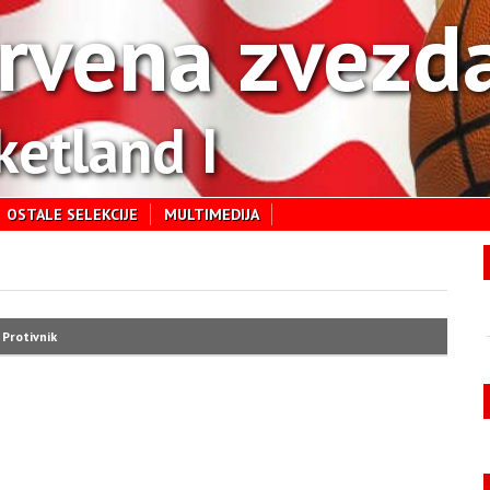
rvena zvezd
ketland I
OSTALE SELEKCIJE
MULTIMEDIJA
Protivnik