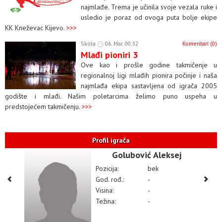
najmlađe. Trema je učinila svoje vezala ruke i
usledio je poraz od ovoga puta bolje ekipe
KK Kneževac Kijevo.
>>>
Skola
06. Mar. 00:32
Komentari (0)
Mlađi pioniri 3
Ove kao i prošle godine takmičenje u
regionalnoj ligi mlađih pionira počinje i naša
najmlađa ekipa sastavljena od igrača 2005
godište i mlađi. Našim poletarcima želimo puno uspeha u
predstojećem takmičenju.
>>>
Profil igrača
Golubović Aleksej
Pozicija:
bek
God. rođ.:
-
Visina:
-
Težina:
-