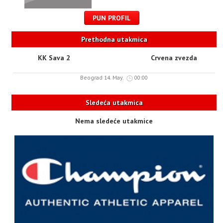
PUN PROFIL
Prethodna utakmica
KK Sava 2
Crvena zvezda
Beograd 14. May.
00:00
Sledeća utakmica
Nema sledeće utakmice