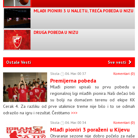
MLAĐI PIONIRI 3 U NALETU, TREĆA POBEDA U NIZU
DRUGA POBEDA U NIZU
Ostale Vesti
Sve vesti
Skola
06. Mar. 00:37
Komentari (0)
Premijerna pobeda
Mlađi pioniri upisali su prvu pobedu u
regionalnoj ligi mlađih pionira. Naši dečaci bili
su bolji na domaćem terenu od ekipe KK
Cerak 4. Za razliku od prve utakmice treme nije bilo i to se odmah
odrazilo na igru i rezultat. Čestitamo
>>>
Skola
06. Mar. 00:34
Komentari (0)
Mlađi pioniri 3 poraženi u Kijevu
Otvaranje sezone nije dobro počelo za naše