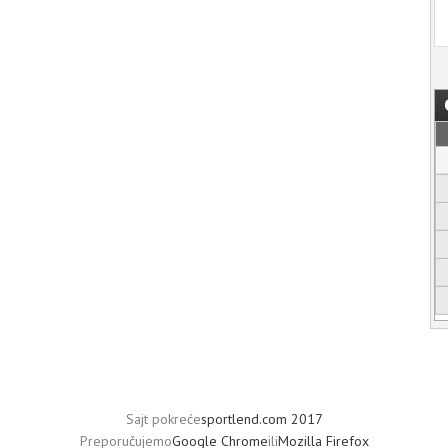
Sajt pokreće
sportlend.com 2017
Preporučujemo
Google Chrome
ili
Mozilla Firefox