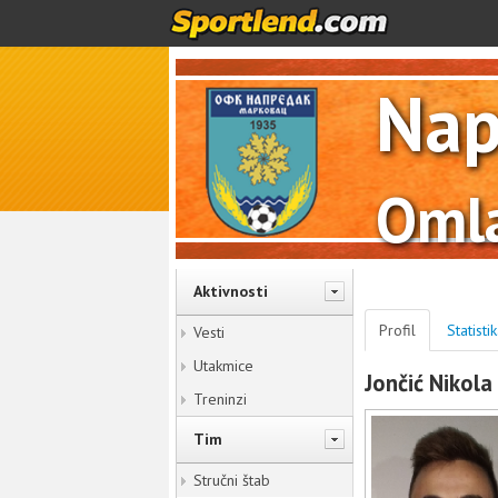
Nap
Omla
Aktivnosti
Profil
Statisti
Vesti
Utakmice
Jončić Nikola
Treninzi
Tim
Stručni štab