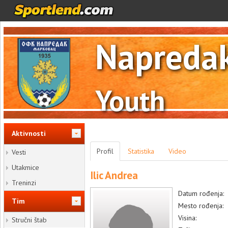
Napreda
Youth
Aktivnosti
Profil
Statistika
Video
Vesti
Utakmice
Ilic Andrea
Treninzi
Datum rođenja:
Tim
Mesto rođenja:
Visina:
Stručni štab