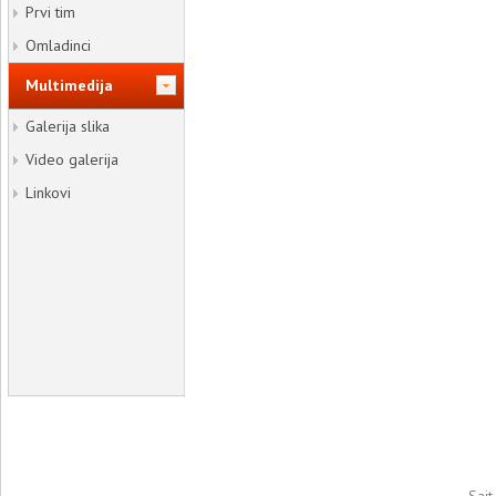
Prvi tim
Omladinci
Multimedija
Galerija slika
Video galerija
Linkovi
Sajt