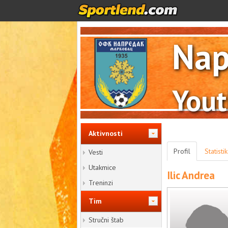
Nap
Yout
Aktivnosti
Profil
Statisti
Vesti
Utakmice
Ilic Andrea
Treninzi
Tim
Stručni štab