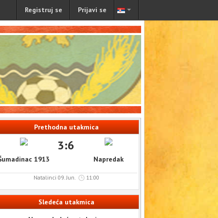
Registruj se
Prijavi se
Prethodna utakmica
3:6
Šumadinac 1913
Napredak
Natalinci 09. Jun.
11:00
Sledeća utakmica