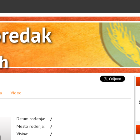
redak
h
ka
Video
Datum rođenja:
/
Mesto rođenja:
/
Visina:
/