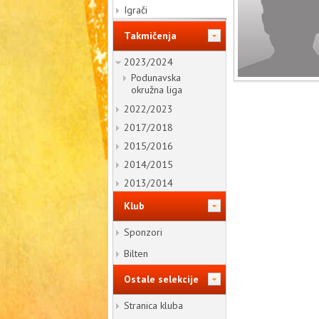
Igrači
Takmičenja
2023/2024
Podunavska
okružna liga
2022/2023
2017/2018
2015/2016
2014/2015
2013/2014
Klub
Sponzori
Bilten
Ostale selekcije
Stranica kluba