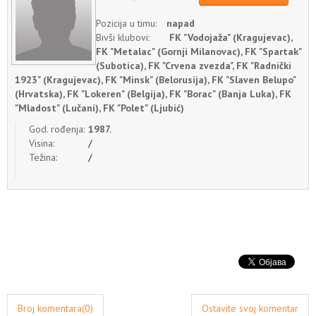
Pozicija u timu:
napad
Bivši klubovi:
FK "Vodojaža" (Kragujevac),
FK "Metalac" (Gornji Milanovac), FK "Spartak"
(Subotica), FK "Crvena zvezda", FK "Radnički
1923" (Kragujevac), FK "Minsk" (Belorusija), FK "Slaven Belupo"
(Hrvatska), FK "Lokeren" (Belgija), FK "Borac" (Banja Luka), FK
"Mladost" (Lučani), FK "Polet" (Ljubić)
God. rođenja:
1987.
Visina:
/
Težina:
/
Broj komentara(0)
Ostavite svoj komentar