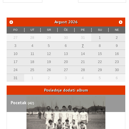
Avgust
2026
PO
UT
SR
ČE
PE
SU
NE
27
28
29
30
31
1
2
3
4
5
6
7
8
9
10
11
12
13
14
15
16
17
18
19
20
21
22
23
24
25
26
27
28
29
30
31
1
2
3
4
5
6
Poslednje dodati album
Pocetak
(42)