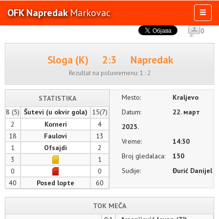
OFK Napredak
Markovac
Toggl
naviga
0
AKTIVNOSTI
KLUB
Sloga (K)
2:3
Napredak
OSTALE SELEKCIJE
Rezultat na poluvremenu:
1 : 2
MULTIMEDIJA
Mesto:
Kraljevo
STATISTIKA
8 (5)
Šutevi (u okvir gola)
15(7)
Datum:
22. март
2
Korneri
4
2025.
18
Faulovi
13
Vreme:
14:30
1
Ofsajdi
2
Broj gledalaca:
150
3
1
Sudije:
Đurić Danijel
0
0
40
Posed lopte
60
TOK MEČA