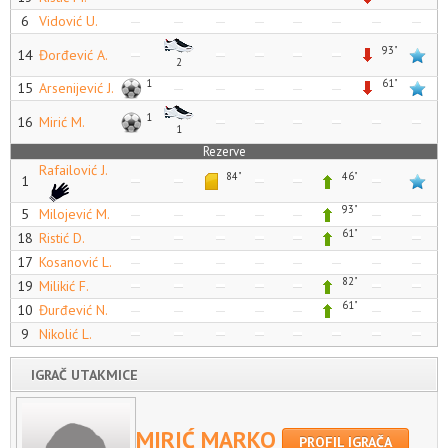
6
Vidović U.
93"
14
Đorđević A.
2
1
61"
15
Arsenijević J.
1
16
Mirić M.
1
Rezerve
Rafailović J.
84"
46"
1
93"
5
Milojević M.
61"
18
Ristić D.
17
Kosanović L.
82"
19
Milikić F.
61"
10
Đurđević N.
9
Nikolić L.
IGRAČ UTAKMICE
MIRIĆ MARKO
PROFIL IGRAČA