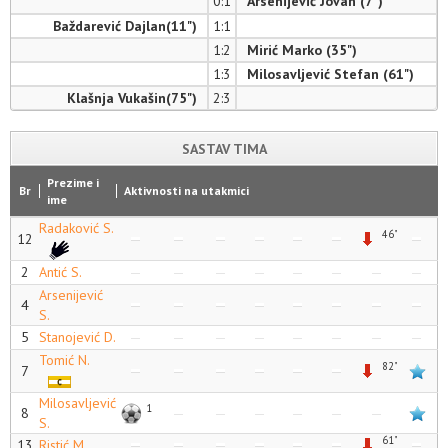
0:1
Arsenijević Jovan (7")
Baždarević Dajlan(11")
1:1
1:2
Mirić Marko (35")
1:3
Milosavljević Stefan (61")
Klašnja Vukašin(75")
2:3
SASTAV TIMA
Prezime i
Br
Aktivnosti na utakmici
ime
Radaković S.
46"
12
2
Antić S.
Arsenijević
4
S.
5
Stanojević D.
Tomić N.
82"
7
Milosavljević
1
8
S.
61"
13
Ristić M.