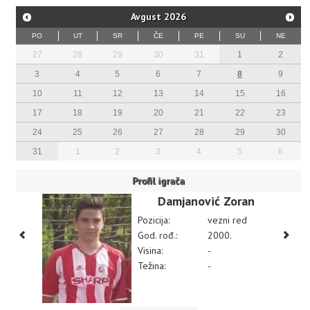
Avgust
2026
PO
UT
SR
ČE
PE
SU
NE
27
28
29
30
31
1
2
3
4
5
6
7
8
9
10
11
12
13
14
15
16
17
18
19
20
21
22
23
24
25
26
27
28
29
30
31
1
2
3
4
5
6
Profil igrača
Damjanović Zoran
Pozicija:
vezni red
God. rođ.:
2000.
Visina:
-
Težina:
-