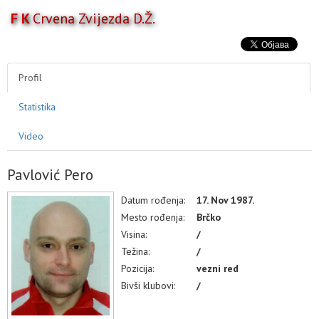
F K
Crvena Zvijezda D.Ž.
Toggl
naviga
AKTIVNOSTI
TAKMIČENJA
Profil
TIM
Statistika
KLUB
MULTIMEDIJA
Video
Pavlović Pero
Datum rođenja:
17. Nov 1987.
Mesto rođenja:
Brčko
Visina:
/
Težina:
/
Pozicija:
vezni red
Bivši klubovi:
/