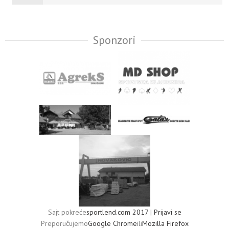
Sponzori
Sajt pokreće
sportlend.com 2017
|
Prijavi se
Preporučujemo
Google Chrome
ili
Mozilla Firefox