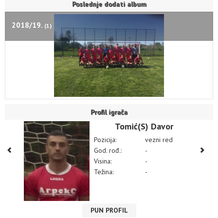
Poslednje dodati album
2018/19.
(1)
Profil igrača
Tomić(S) Davor
Pozicija:
vezni red
God. rođ.:
-
Visina:
-
Težina:
-
PUN PROFIL