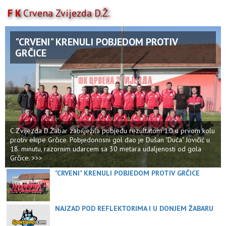
F K
Crvena Zvijezda D.Ž.
Toggl
naviga
AKTIVNOSTI
"CRVENI" KRENULI POBJEDOM PROTIV
TAKMIČENJA
GRČICE
TIM
KLUB
MULTIMEDIJA
C.Zvijezda D.Žabar zabilježila pobjedu rezultatom 1:0 u prvom kolu
protiv ekipe Grčice. Pobjedonosni gol dao je Dušan "Duća" Jovičić u
18. minutu, razornim udarcem sa 30 metara udaljenosti od gola
Grčice. >>>
"CRVENI" KRENULI POBJEDOM PROTIV GRČICE
NAJZAD POD REFLEKTORIMA I U DONJEM ŽABARU