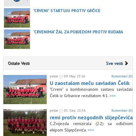
"CRVENI" STARTUJU PROTIV GRČICE
"CRVENIMA" ŽAL ZA POBJEDOM PROTIV RUDARA
Ostale Vesti
Sve vesti
petar
09. May. 23:16
Komentari (0)
U zaostalom meču savladan Čelik
"Crveni" u kombinovanom sastavu savladali
Čelik iz Grbavice rezultatom 4:1.
>>>
petar
03. Sep. 21:54
Komentari (0)
remi protiv nezgodnih slijepčevića
C.Zvijezda remizirala (2:2) sa odličnom
ekipom Slijepčevića.
>>>