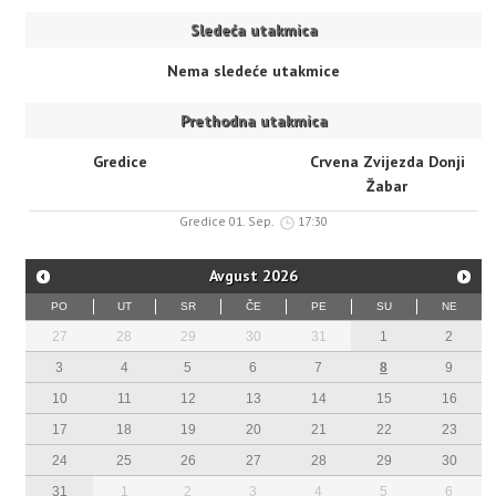
Sledeća utakmica
Nema sledeće utakmice
Prethodna utakmica
Gredice
Crvena Zvijezda Donji
Žabar
Gredice 01. Sep.
17:30
Avgust
2026
PO
UT
SR
ČE
PE
SU
NE
27
28
29
30
31
1
2
3
4
5
6
7
8
9
10
11
12
13
14
15
16
17
18
19
20
21
22
23
24
25
26
27
28
29
30
31
1
2
3
4
5
6