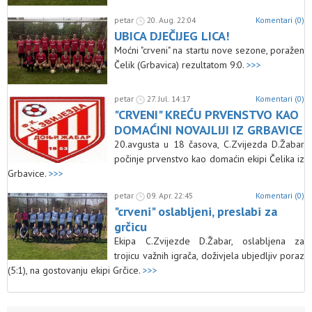
petar
20. Aug. 22:04
Komentari (0)
UBICA DJEČIJEG LICA!
Moćni "crveni" na startu nove sezone, poražen
Čelik (Grbavica) rezultatom 9:0.
>>>
petar
27. Jul. 14:17
Komentari (0)
"CRVENI" KREĆU PRVENSTVO KAO
DOMAĆINI NOVAJLIJI IZ GRBAVICE
20.avgusta u 18 časova, C.Zvijezda D.Žabar
počinje prvenstvo kao domaćin ekipi Čelika iz
Grbavice.
>>>
petar
09. Apr. 22:45
Komentari (0)
"crveni" oslabljeni, preslabi za
grčicu
Ekipa C.Zvijezde D.Žabar, oslabljena za
trojicu važnih igrača, doživjela ubjedljiv poraz
(5:1), na gostovanju ekipi Grčice.
>>>