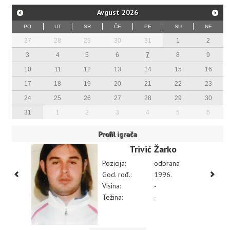
Avgust
2026
PO
UT
SR
ČE
PE
SU
NE
27
28
29
30
31
1
2
3
4
5
6
7
8
9
10
11
12
13
14
15
16
17
18
19
20
21
22
23
24
25
26
27
28
29
30
31
1
2
3
4
5
6
Profil igrača
Trivić Žarko
Pozicija:
odbrana
God. rođ.:
1996.
Visina:
-
Težina:
-