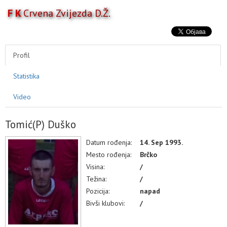
F K
Crvena Zvijezda D.Ž.
Toggl
naviga
AKTIVNOSTI
TAKMIČENJA
Profil
TIM
Statistika
KLUB
MULTIMEDIJA
Video
Tomić(P) Duško
Datum rođenja:
14. Sep 1993.
Mesto rođenja:
Brčko
Visina:
/
Težina:
/
Pozicija:
napad
Bivši klubovi:
/