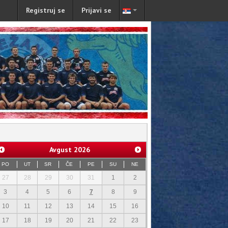
Registruj se
Prijavi se
Avgust
2026
PO
UT
SR
ČE
PE
SU
NE
27
28
29
30
31
1
2
3
4
5
6
7
8
9
10
11
12
13
14
15
16
17
18
19
20
21
22
23