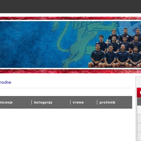
thodne
micenje
kategorija
vreme
protivnik