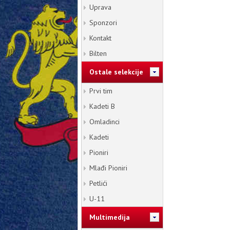
Uprava
Sponzori
Kontakt
Bilten
Ostale selekcije
Prvi tim
Kadeti B
Omladinci
Kadeti
Pioniri
Mlađi Pioniri
Petlići
U-11
Multimedija