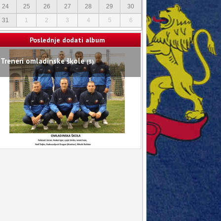
24
25
26
27
28
29
30
31
1
2
3
4
5
6
Poslednje dodati album
Treneri omladinske škole
(3)