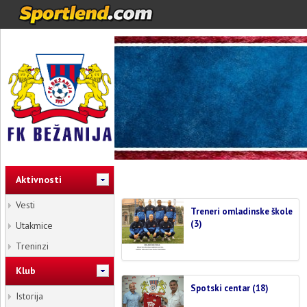
Aktivnosti
Vesti
Treneri omladinske škole
(3)
Utakmice
Treninzi
Klub
Spotski centar (18)
Istorija