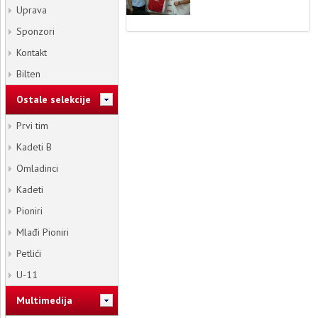
Uprava
Sponzori
Kontakt
Bilten
Ostale selekcije
Prvi tim
Kadeti B
Omladinci
Kadeti
Pioniri
Mlađi Pioniri
Petlići
U-11
Multimedija